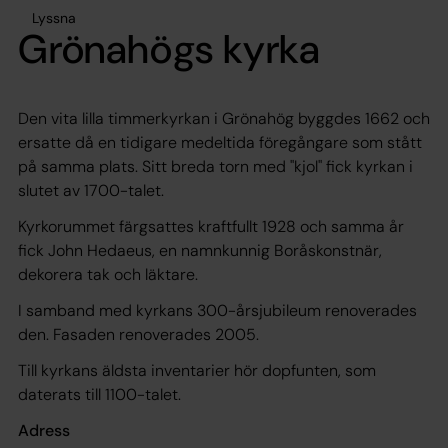
Lyssna
Grönahögs kyrka
Den vita lilla timmerkyrkan i Grönahög byggdes 1662 och
ersatte då en tidigare medeltida föregångare som stått
på samma plats. Sitt breda torn med "kjol" fick kyrkan i
slutet av 1700-talet.
Kyrkorummet färgsattes kraftfullt 1928 och samma år
fick John Hedaeus, en namnkunnig Boråskonstnär,
dekorera tak och läktare.
I samband med kyrkans 300-årsjubileum renoverades
den. Fasaden renoverades 2005.
Till kyrkans äldsta inventarier hör dopfunten, som
daterats till 1100-talet.
Adress