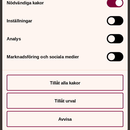
Nödvändiga kakor
Kalender
Inställningar
Hitta snabbt
Analys
Sociala kanaler
Marknadsföring och sociala medier
Tillåt alla kakor
Jourhavande präst
Tillåt urval
Akut samtals- och krisstöd. Prata eller chatta anonymt
Avvisa
med en präst på kvällar och nätter.