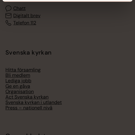
Chatt
Digitalt brev
Telefon 112
Svenska kyrkan
Hitta församling
Bli medlem
Lediga jobb
Ge en gåva
Organisation
Act Svenska kyrkan
Svenska kyrkan i utlandet
Press – nationell nivå