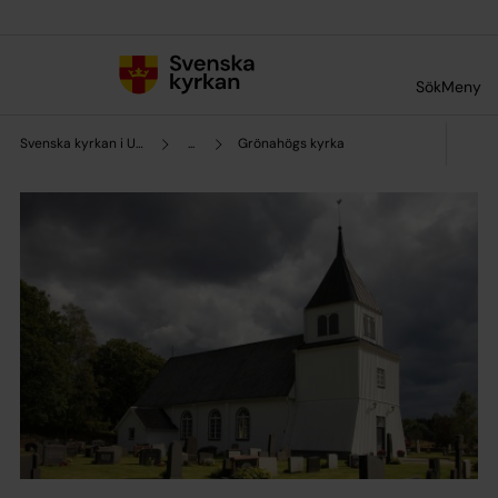
Till innehållet
Till undermeny
Sök
Meny
Svenska kyrkan i Ulricehamn
...
Grönahögs kyrka