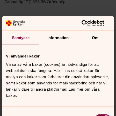
Grönahög 107, 523 96 Grönahög
Senast ändrad 4 augusti 2021
Synpunkter eller frågor på sidans
innehåll?
Samtycke
Information
Om
ulricehamn.pastorat@svenskakyrkan.se
Dela
Vi använder kakor
Vissa av våra kakor (cookies) är nödvändiga för att
webbplatsen ska fungera. Här finns också kakor för
analys och kakor som förbättrar din användarupplevelse,
Tillbaka till toppen
Tillbaka till innehållet
samt kakor som används för marknadsföring och när vi
länkar vidare till andra plattformar. Läs mer om våra
kakor.
Kontakt
Samtyckesval