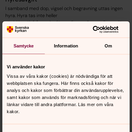
I samband med dop, vigsel och begravning uttas ingen
hyra. Hyra tas inte heller
ut vid besök från andra församlingar eller samlingar där
Svenska kyrkan är medarrangör.
Medlemmar, ingen avgift
Samtycke
Information
Om
Föreningar, ingen avgift
Icke medlem, företag, kommun. 500-1500 kr/dag
Vi använder kakor
Avgifter som kan tillkomma
Vissa av våra kakor (cookies) är nödvändiga för att
webbplatsen ska fungera. Här finns också kakor för
Dukar 75 kr/st
analys och kakor som förbättrar din användarupplevelse,
Om checklistan för städning och återställande av
samt kakor som används för marknadsföring och när vi
lokal inte efterlevs faktureras berörd part en
länkar vidare till andra plattformar. Läs mer om våra
städavgift.
kakor.
När teknisk utrustning (ljudanläggning, projektor) eller
andra omständigheter kräver närvaro av vaktmästare
Samtyckesval