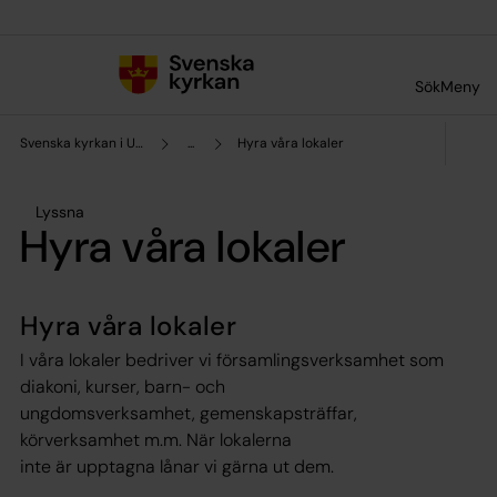
Till innehållet
Till undermeny
Sök
Meny
Svenska kyrkan i Ulricehamn
...
Hyra våra lokaler
Lyssna
Hyra våra lokaler
Hyra våra lokaler
I våra lokaler bedriver vi församlingsverksamhet som
diakoni, kurser, barn- och
ungdomsverksamhet, gemenskapsträffar,
körverksamhet m.m. När lokalerna
inte är upptagna lånar vi gärna ut dem.