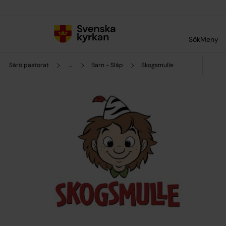
Till innehållet
Till undermeny
Sök
Meny
Särö pastorat
...
Barn - Släp
Skogsmulle