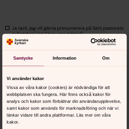
Ja tack, jag vill gärna prenumerera på Särö pastorats
nyhetsbrev (ca 1 brev per månad)
Ja tack, jag vill gärna att mitt barn är med i
Friluftsfrämjandet under tiden som vi är med i
Samtycke
Information
Om
Skogsmulle
Jag har tagit del av Särö pastorats externa
Vi använder kakor
integritetspolicy (se nedan)
Vissa av våra kakor (cookies) är nödvändiga för att
webbplatsen ska fungera. Här finns också kakor för
Skicka
analys och kakor som förbättrar din användarupplevelse,
samt kakor som används för marknadsföring och när vi
länkar vidare till andra plattformar. Läs mer om våra
Extern integritetspolicy
kakor.
För oss inom Svenska kyrkan är det viktigt att du ska