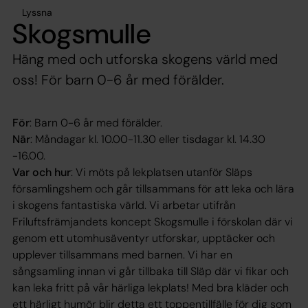
Lyssna
Skogsmulle
Häng med och utforska skogens värld med
oss! För barn 0-6 år med förälder.
För
: Barn 0-6 år med förälder.
När
:
Måndagar kl. 10.00-11.30 eller tisdagar kl. 14.30
-16.00
.
Var och hur
: Vi möts på lekplatsen utanför Släps
församlingshem och går tillsammans för att leka och lära
i skogens fantastiska värld. Vi arbetar utifrån
Friluftsfrämjandets koncept Skogsmulle i förskolan där vi
genom ett utomhusäventyr utforskar, upptäcker och
upplever tillsammans med barnen. Vi har en
sångsamling innan vi går tillbaka till Släp där vi fikar och
kan leka fritt på vår härliga lekplats! Med bra kläder och
ett härligt humör blir detta ett toppentillfälle för dig som