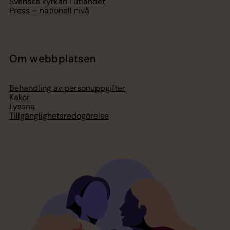
Svenska kyrkan i utlandet
Press – nationell nivå
Om webbplatsen
Behandling av personuppgifter
Kakor
Lyssna
Tillgänglighetsredogörelse