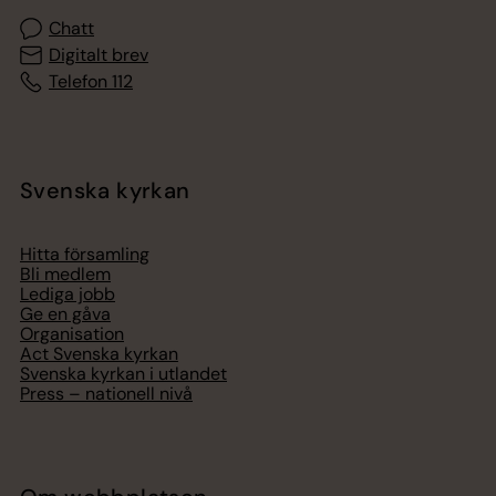
Chatt
Digitalt brev
Telefon 112
Svenska kyrkan
Hitta församling
Bli medlem
Lediga jobb
Ge en gåva
Organisation
Act Svenska kyrkan
Svenska kyrkan i utlandet
Press – nationell nivå