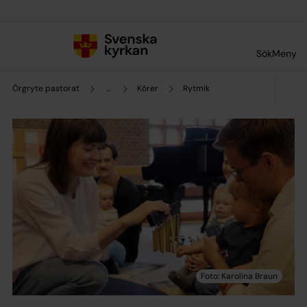
Till innehållet
Till undermeny
Sök
Meny
Örgryte pastorat
...
Körer
Rytmik