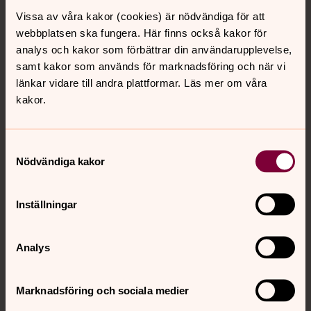
Rytmik i Sankt Pauli
Vissa av våra kakor (cookies) är nödvändiga för att
Sjunga, gunga, dansa och musik i olika stilar för de
webbplatsen ska fungera. Här finns också kakor för
yngsta. Grupperna hösten 2026 är nu fulla, förutom
analys och kakor som förbättrar din användarupplevelse,
några ströplatser kvar i gruppen 0-8 månader.
samt kakor som används för marknadsföring och när vi
länkar vidare till andra plattformar. Läs mer om våra
Spädbarnsmassage
kakor.
Den 23 september startar en kurs i spädbarnsmassage i
Härlanda församling - för dig med bebis 3-5 månader.
Samtyckesval
Fem onsdagar kl 9.30-11.
Nödvändiga kakor
Mammakör
Inställningar
Är du mamma till barn i småbarnsåldern och längtar
efter att sjunga i kör? Då är Mammakör något för dig! Vi
träffas fem onsdagar i Härlanda församlingshem, höst
Analys
och vår. Nästa Mammakör startar 4/11.
Marknadsföring och sociala medier