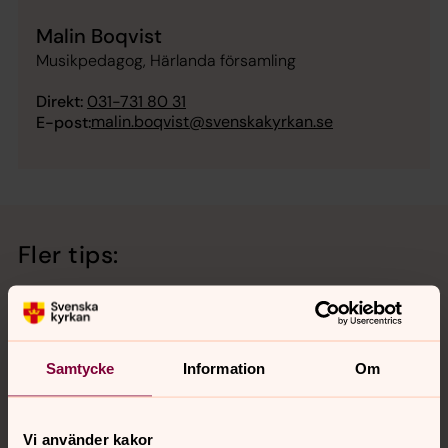
Malin Boqvist
Musikpedagog, Härlanda församling
Direkt:
031-731 80 31
malin.boqvist@svenskakyrkan.se
E-post:
Fler tips:
Öppen förskola i Härlanda
Fri lek, sångstund och enklare fika för barn och föräldrar.
Måndag och fredag kl 10.00-12.00 i Härlanda
Samtycke
Information
Om
församlingshem.
Vi använder kakor