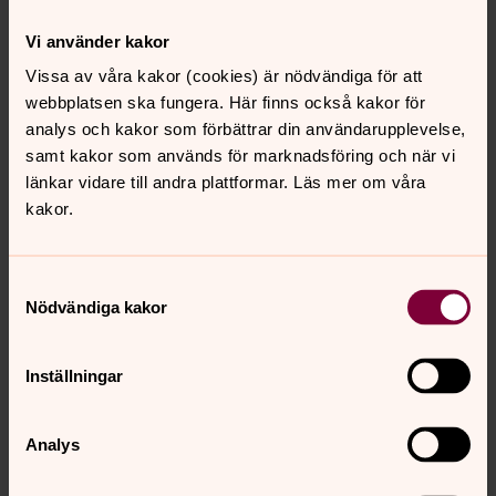
Berättelser
Vi använder kakor
Inte ensam i sorgen
Vissa av våra kakor (cookies) är nödvändiga för att
webbplatsen ska fungera. Här finns också kakor för
Att få dela sina tankar och upplevelser med andra i en
analys och kakor som förbättrar din användarupplevelse,
liknande situation är ett värdefullt sätt att bearbeta
samt kakor som används för marknadsföring och när vi
sorgen. Det menar Eva, Gull-Marie och Anders som leder
länkar vidare till andra plattformar. Läs mer om våra
samtalsgrupper om sorg.
kakor.
"Det finns en plats där alla är
välkomna"
Samtyckesval
Nödvändiga kakor
Att bli döpt som vuxen kan vara ett stort steg för många.
Men Trolla säger att det gick ganska lätt att hitta rätt,
sedan tanken på dop vuxit fram. – För mig är kyrkan en
Inställningar
trygg plats där alla är välkomna. Det vill jag vara med och
bidra till, säger Trolla.
Analys
Alla dop är lika storslagna