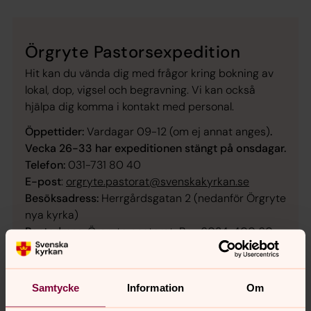
Örgryte Pastorsexpedition
Hit kan du vända dig med frågor kring bokning av
lokal, dop, vigsel och begravning. Vi kan också
hjälpa dig komma i kontakt med personal.
Öppettider:
Vardagar 09-12 (om ej annat anges)
.
Vecka 26-33 har expeditionen stängt på onsdagar.
Telefon:
031-731 80 40
E-post
:
orgryte.pastorat@svenskakyrkan.se
Besöksadress:
Herrgårdsgatan 2 (nedanför Örgryte
nya kyrka)
Postadress:
Örgryte pastorat, Box 6034, 400 60
Göteborg
Samtycke
Information
Om