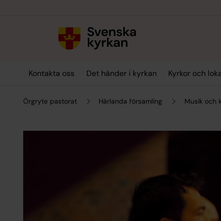
Till innehållet
Till undermeny
Kontakta oss
Det händer i kyrkan
Kyrkor och lok
Örgryte pastorat
Härlanda församling
Musik och 