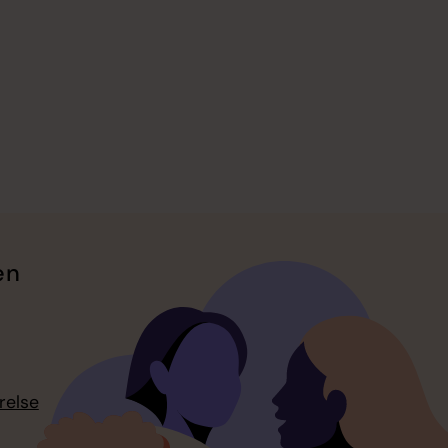
en
relse