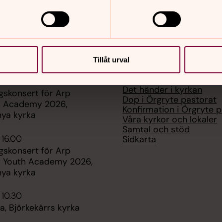
er
Hitta snabbt
Tillåt urval
Kontakta oss
 19.00
Det händer i kyrkan
gskonsert för Arp
Dop i Örgryte pastorat
r Academy 2026,
Konfirmation i Örgryte 
nya kyrka
Våra kyrkor och lokaler
Samtal och stöd
 16.00
Sidkarta
gskonsert för Arp
r Youth Academy 2026,
nya kyrka
 10.30
, Björkekärrs kyrka