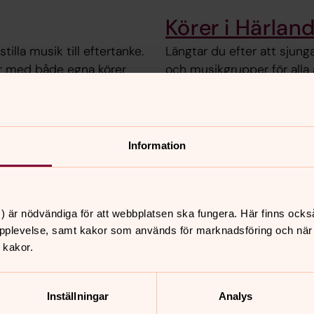
Körer i Härlan
illa musik till eftertanke.
Längtar du efter att sjung
er med både egna körer
och musikgrupper för alla 
Information
nnehåll?
) är nödvändiga för att webbplatsen ska fungera. Här finns ocks
pplevelse, samt kakor som används för marknadsföring och när vi
 kakor.
Inställningar
Analys