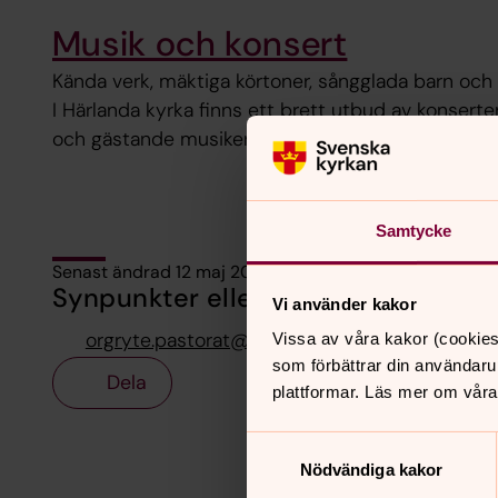
Musik och konsert
Kända verk, mäktiga körtoner, sångglada barn och st
I Härlanda kyrka finns ett brett utbud av konsert
och gästande musiker.
Samtycke
Senast ändrad 12 maj 2026
Synpunkter eller frågor på sidans i
Vi använder kakor
orgryte.pastorat@svenskakyrkan.se
Vissa av våra kakor (cookies
som förbättrar din användaru
Dela
plattformar. Läs mer om våra
Samtyckesval
Nödvändiga kakor