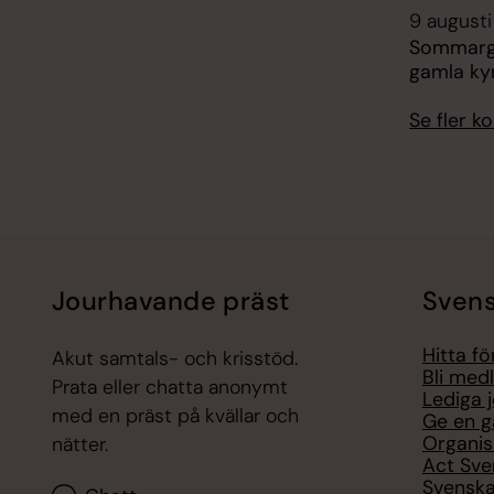
9 augusti
Sommargu
gamla ky
Se fler 
Jourhavande präst
Svens
Hitta f
Akut samtals- och krisstöd.
Bli med
Prata eller chatta anonymt
Lediga 
med en präst på kvällar och
Ge en g
Organis
nätter.
Act Sve
Svenska