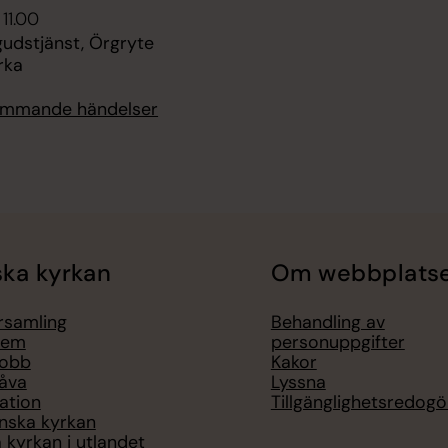
 11.00
dstjänst, Örgryte
rka
kommande händelser
ka kyrkan
Om webbplats
örsamling
Behandling av
lem
personuppgifter
jobb
Kakor
åva
Lyssna
ation
Tillgänglighetsredogö
nska kyrkan
 kyrkan i utlandet