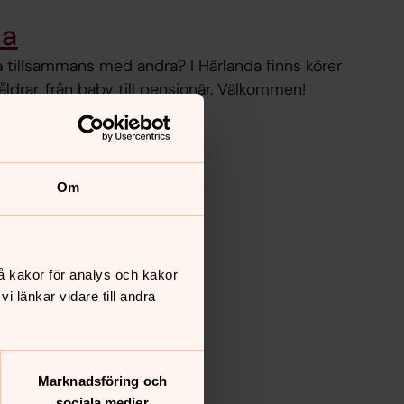
da
a tillsammans med andra? I Härlanda finns körer
åldrar, från baby till pensionär. Välkommen!
Om
å kakor för analys och kakor
 länkar vidare till andra
Marknadsföring och
sociala medier