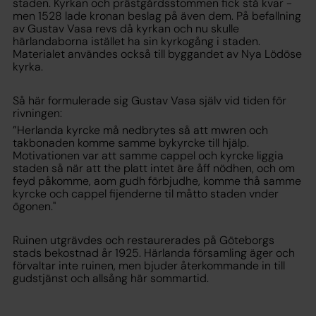
staden. Kyrkan och prästgårdsstommen fick stå kvar -
men 1528 lade kronan beslag på även dem. På befallning
av Gustav Vasa revs då kyrkan och nu skulle
härlandaborna istället ha sin kyrkogång i staden.
Materialet användes också till byggandet av Nya Lödöse
kyrka.
Så här formulerade sig Gustav Vasa själv vid tiden för
rivningen:
”Herlanda kyrcke må nedbrytes så att mwren och
takbonaden komme samme bykyrcke till hjälp.
Motivationen var att samme cappel och kyrcke liggia
staden så när att the platt intet äre åff nödhen, och om
feyd påkomme, aom gudh förbjudhe, komme thå samme
kyrcke och cappel fijenderne til måtto staden vnder
ögonen."
Ruinen utgrävdes och restaurerades på Göteborgs
stads bekostnad år 1925. Härlanda församling äger och
förvaltar inte ruinen, men bjuder återkommande in till
gudstjänst och allsång här sommartid.