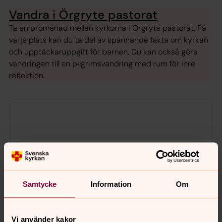
Vandra i Örgryte pastorat
Ta en promenad mellan kyrkorna i Örgryte pastorat. På
varje plats kan du ta del av spännande fakta om kyrkan
och upptäckaruppgift för barnen. Du kan också göra
vandringen till en pilgrimsvandring med rum för inre
reflektion.
Samtycke
Information
Om
Vi använder kakor