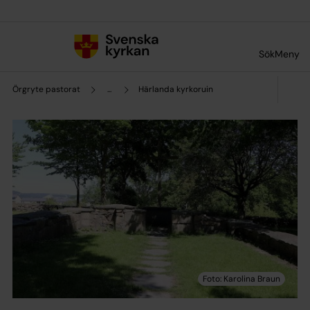
Till innehållet
Till undermeny
Sök
Meny
Örgryte pastorat
...
Härlanda kyrkoruin