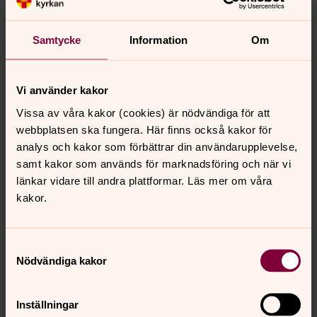
Fredag 09.00 Mässa och kyrkkaffe, S:t Hans kyrka.
Vid frågor, kontakta vaktmästare Martin Gustafsson,
Samtycke
Information
Om
013-30 38 10
Vi använder kakor
Vissa av våra kakor (cookies) är nödvändiga för att
webbplatsen ska fungera. Här finns också kakor för
Appen Kyrkguiden
analys och kakor som förbättrar din användarupplevelse,
samt kakor som används för marknadsföring och när vi
Appen Kyrkguiden hjälper dig hitta till våra kyrkor. I
länkar vidare till andra plattformar. Läs mer om våra
kalendern finns gudstjänster, konserter och andra
kakor.
evenemang. Appen är gratis och finns för både iPhone
och Android.
Samtyckesval
Kontakt
Nödvändiga kakor
Här finns kontaktuppgifter till kyrkan och alla anställda.
Inställningar