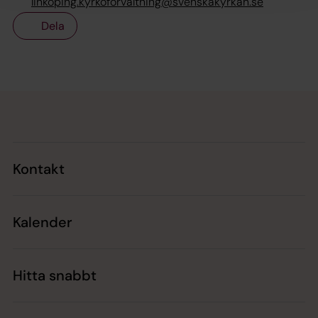
linkoping.kyrkoforvaltning@svenskakyrkan.se
Dela
Tillbaka till toppen
Tillbaka till innehållet
Kontakt
Kalender
Hitta snabbt