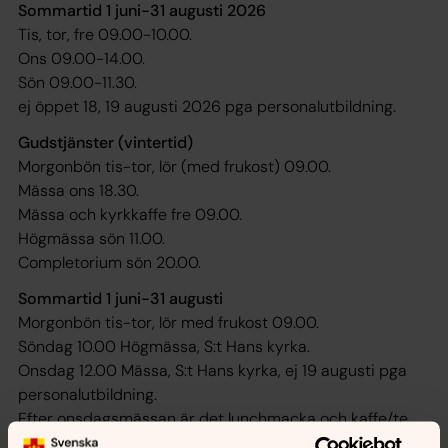
Sommartid 1 juni-31 augusti 2026
Tis, tor, fre 09.00-10.00.
Ons 09.00-14.00.
Sön 09.00-11.30.
ej öppet 18, 19 augusti 2026 pga personalutbildning.
Gudstjänster (vintertid)
Morgonbön tis-tor, lör (med frukost) 09.00.
Mässa ons 18.30.
Mässa och kyrkkaffe fre 09.00.
Högmässa sön 11.00.
Completorium sön 20.00.
Sommartid 1 juni-31 augusti
Morgonbön tis-tor, lör med frukost 09.00.
Söndag 10.00 Högmässa, S:t Hans kyrka.
Onsdag 12.00 Mässa, S:t Hans kyrka, ej 19 augusti pga
personalutbildning.
Efter onsdagsmässan är det lunchmacka och kaffe/te
för 20 kronor, som oavkortat går till Act..