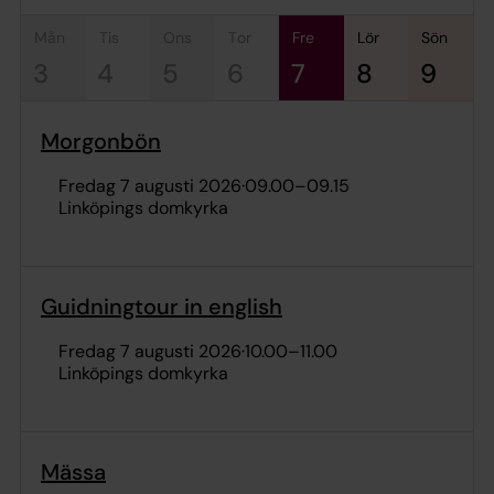
mån
tis
ons
tor
fre
lör
sön
3
4
5
6
7
8
9
Morgonbön
fredag 7 augusti 2026
·
09.00
–
09.15
Linköpings domkyrka
Guidningtour in english
fredag 7 augusti 2026
·
10.00
–
11.00
Linköpings domkyrka
Mässa