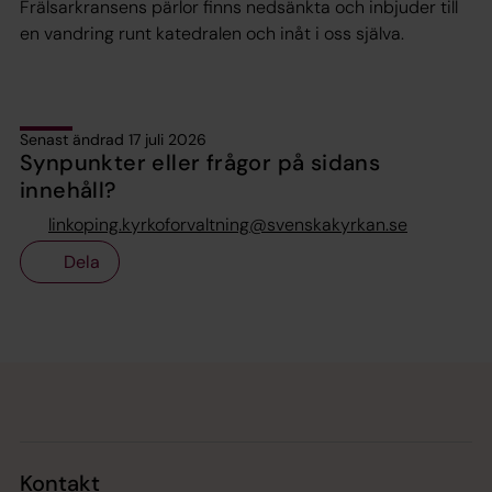
Frälsarkransens pärlor finns nedsänkta och inbjuder till
en vandring runt katedralen och inåt i oss själva.
Senast ändrad 17 juli 2026
Synpunkter eller frågor på sidans
innehåll?
linkoping.kyrkoforvaltning@svenskakyrkan.se
Dela
Tillbaka till toppen
Tillbaka till innehållet
Kontakt