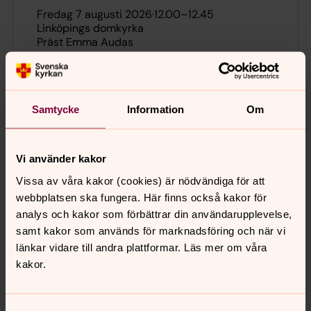
fredag 7 augusti 2026
·
12.00
–
12.45
Linköpings domkyrka
Präst Emma Audas
Nyhetsbrev
Samtycke
Information
Om
Är du intresserad av vad som händer i kyrkorna i
Linköping? Vi har nyhetsbrev för alla församlingar i
Vi använder kakor
Linköpings domkyrkopastorat, ett för hela Svenska
Vissa av våra kakor (cookies) är nödvändiga för att
kyrkan i Linköping, samt ett specifikt för Musik &
webbplatsen ska fungera. Här finns också kakor för
Kultur som du kan prenumerera på.
analys och kakor som förbättrar din användarupplevelse,
samt kakor som används för marknadsföring och när vi
Domkyrkan
länkar vidare till andra plattformar. Läs mer om våra
Linköpings domkyrka är en av norra Europas bäst
kakor.
bevarade gotiska kyrkor och Sveriges näst största
kyrkobyggnad. En levande församlingskyrka som är