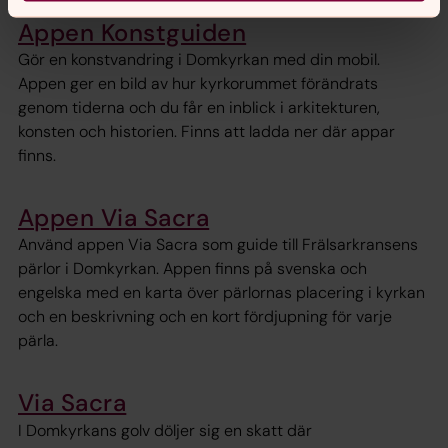
Appen Konstguiden
Gör en konstvandring i Domkyrkan med din mobil.
Appen ger en bild av hur kyrkorummet förändrats
genom tiderna och du får en inblick i arkitekturen,
konsten och historien. Finns att ladda ner där appar
finns.
Appen Via Sacra
Använd appen Via Sacra som guide till Frälsarkransens
pärlor i Domkyrkan. Appen finns på svenska och
engelska med en karta över pärlornas placering i kyrkan
och en beskrivning och en kort fördjupning för varje
pärla.
Via Sacra
I Domkyrkans golv döljer sig en skatt där