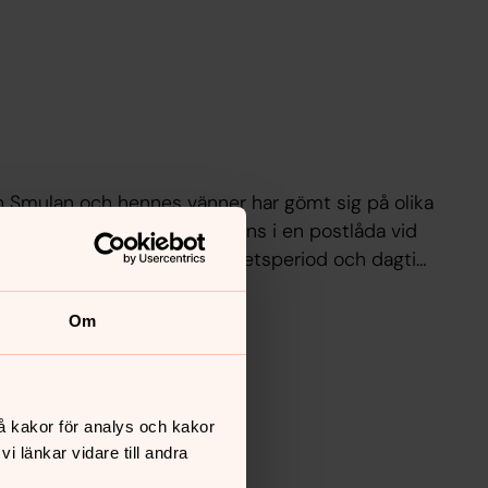
an Smulan och hennes vänner har gömt sig på olika
hjälp av en karta. Kartor finns i en postlåda vid
 filmer. Under guidernas arbetsperiod och dagtid
och fått fram ett lösenord.
Om
å kakor för analys och kakor
 länkar vidare till andra