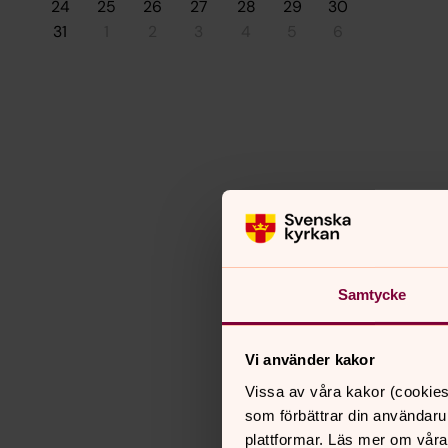
24
25
26
27
28
29
30
31
1
2
3
4
5
6
Samtycke
Vi använder kakor
Vissa av våra kakor (cookies
som förbättrar din användaru
plattformar. Läs mer om våra