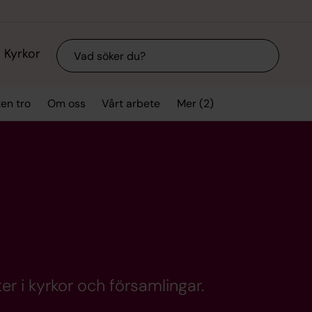
Sök
Kyrkor
Mer (2)
ten tro
Om oss
Vårt arbete
er i kyrkor och församlingar.