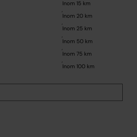
,
,
,
,
,