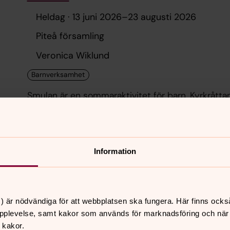
Heldag ·
13 juni 2026
–
23 augusti 2026
Piteå församling
Veronica Wiklund
Smulan är en sommaraktivitet för barn. Kyrkrått
ställen i kyrkstaden och barnen får söka dem med 
St Mary. Barnen scannar QR koder och får se små
kan barnen få en pin när de hittat alla kyrkråttor 
Information
söndag 21 juni 2026
Skillinge kapell öppet
) är nödvändiga för att webbplatsen ska fungera. Här finns ocks
pplevelse, samt kakor som används för marknadsföring och när vi
22 juni 2026
–
16 augusti 2026
 kakor.