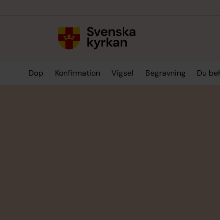
Till innehållet
Till undermeny
Dop
Konfirmation
Vigsel
Begravning
Du be