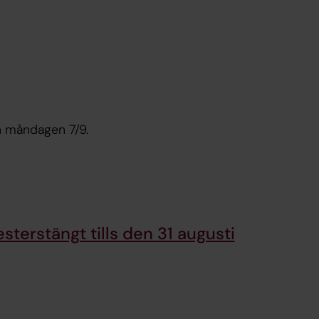
Helgas Kafé stängt från 22/6 - 3/9 Öppnar vi igen måndagen 7/9.
sterstängt tills den 31 augusti