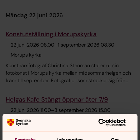
måndag 22 juni 2026
Konstutställning i Morupskyrka
22 juni 2026 08.00
–
1 september 2026 08.30
Morups kyrka
Konstnärsfotograf Christina Stenman ställer ut sin
fotokonst i Morups kyrka mellan midsommarhelgen och
fram till september. Fotografier som sträcker sig från
natur till stadsmiljöer, från Haverdal till Morup - Intryck
från Hallands natur.
Helgas Kafe Stängt öppnar åter 7/9
22 juni 2026 11.00
–
3 september 2026 15.00
Heliga Trefaldighetskyrkan, församlingshem
Samtycke
Information
Om