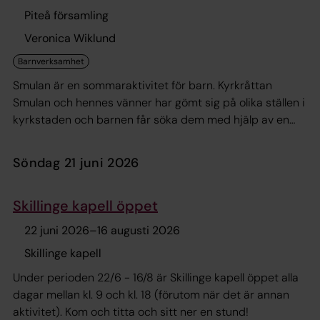
Piteå församling
Veronica Wiklund
Smulan är en sommaraktivitet för barn. Kyrkråttan
Smulan och hennes vänner har gömt sig på olika ställen i
kyrkstaden och barnen får söka dem med hjälp av en
karta. Kartor finns i en postlåda vid St Mary. Barnen
scannar QR koder och får se små filmer. Under guidernas
söndag 21 juni 2026
arbetsperiod och dagtid kan barnen få en pin när de
hittat alla kyrkråttor och fått fram ett lösenord.
Skillinge kapell öppet
22 juni 2026
–
16 augusti 2026
Skillinge kapell
Under perioden 22/6 - 16/8 är Skillinge kapell öppet alla
dagar mellan kl. 9 och kl. 18 (förutom när det är annan
aktivitet). Kom och titta och sitt ner en stund!