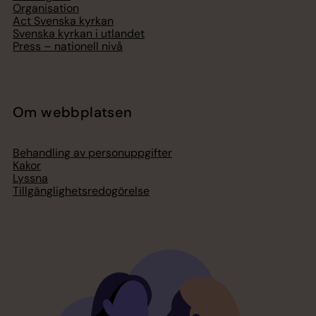
Organisation
Act Svenska kyrkan
Svenska kyrkan i utlandet
Press – nationell nivå
Om webbplatsen
Behandling av personuppgifter
Kakor
Lyssna
Tillgänglighetsredogörelse