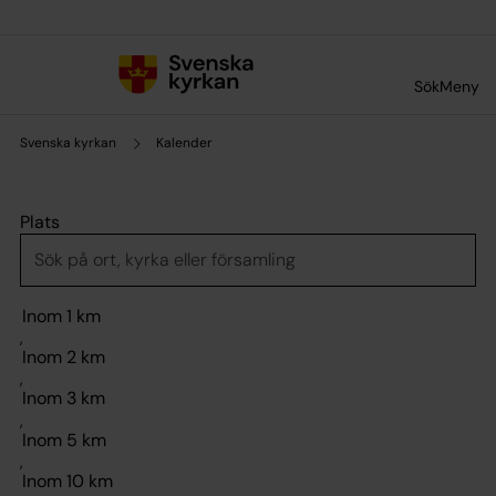
Till innehållet
Till undermeny
Sök
Meny
Svenska kyrkan
Kalender
Plats
,
,
,
,