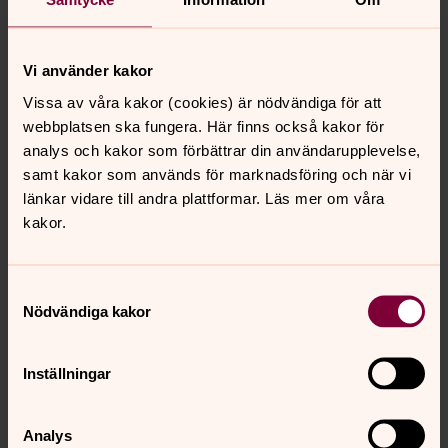
Helgas Kafé stängt från 22/6 - 3/9 Öppnar vi igen
måndagen 7/9.
Vi använder kakor
söndag 28 juni 2026
Vissa av våra kakor (cookies) är nödvändiga för att
webbplatsen ska fungera. Här finns också kakor för
Svenska kyrkan i Bryssel håller
analys och kakor som förbättrar din användarupplevelse,
semesterstängt tills den 31 augusti
samt kakor som används för marknadsföring och när vi
länkar vidare till andra plattformar. Läs mer om våra
Heldag ·
29 juni 2026
–
31 augusti 2026
kakor.
Svenska kyrkan Bryssel
Samtyckesval
måndag 29 juni 2026
Nödvändiga kakor
Kyrkan har semesterstängt
Inställningar
30 juni 2026 00.01
–
10 augusti 2026 15.26
Svenska kyrkan Melbourne
Analys