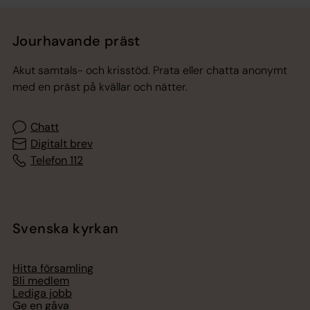
Tillbaka till toppen
Tillbaka till innehållet
Jourhavande präst
Akut samtals- och krisstöd. Prata eller chatta anonymt
med en präst på kvällar och nätter.
Chatt
Digitalt brev
Telefon 112
Svenska kyrkan
Hitta församling
Bli medlem
Lediga jobb
Ge en gåva