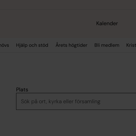
Kalender
hövs
Hjälp och stöd
Årets högtider
Bli medlem
Kris
Plats