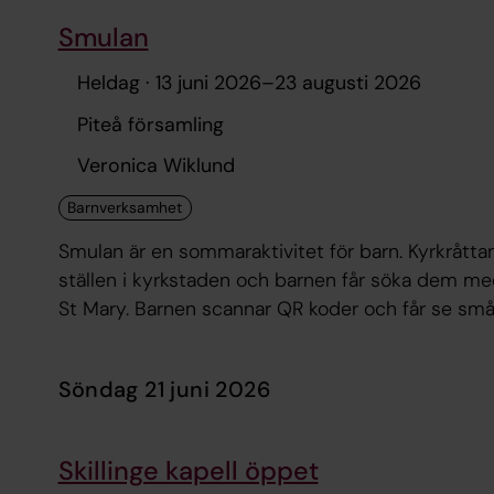
Smulan
Heldag ·
13 juni 2026
–
23 augusti 2026
Piteå församling
Veronica Wiklund
Smulan är en sommaraktivitet för barn. Kyrkrått
ställen i kyrkstaden och barnen får söka dem med 
St Mary. Barnen scannar QR koder och får se små
kan barnen få en pin när de hittat alla kyrkråttor 
söndag 21 juni 2026
Skillinge kapell öppet