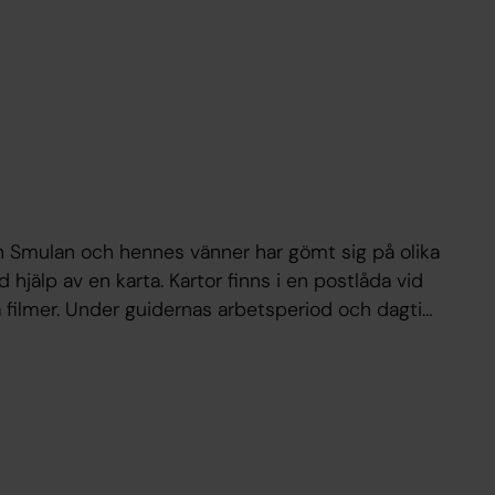
an Smulan och hennes vänner har gömt sig på olika
hjälp av en karta. Kartor finns i en postlåda vid
 filmer. Under guidernas arbetsperiod och dagtid
och fått fram ett lösenord.