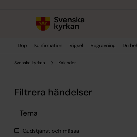
Till innehållet
Till undermeny
Dop
Konfirmation
Vigsel
Begravning
Du be
Svenska kyrkan
Kalender
Filtrera händelser
Hoppa över filtrering
Tema
Gudstjänst och mässa