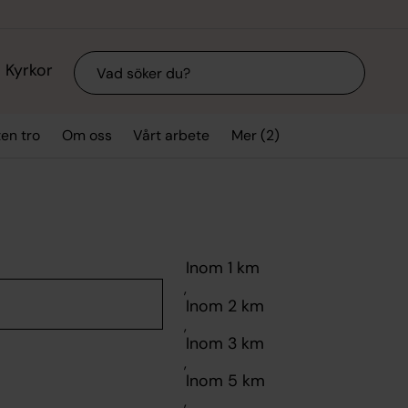
Sök
Kyrkor
Mer (2)
ten tro
Om oss
Vårt arbete
,
,
,
,