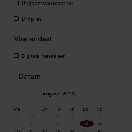
Ungdomsverksamhet
Drop-in
Visa endast
Digitala händelser
Datum
Augusti 2026
Må
Ti
On
To
Fr
Lö
Sö
27
28
29
30
31
1
2
3
4
5
6
7
8
9
10
11
12
13
14
15
16