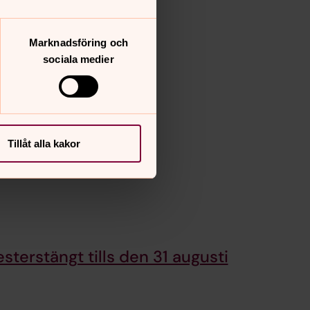
Marknadsföring och
sociala medier
Tillåt alla kakor
Helgas Kafé stängt från 22/6 - 3/9 Öppnar vi igen måndagen 7/9.
sterstängt tills den 31 augusti