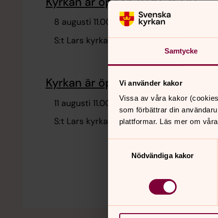
Kyrkan är öppen 11.00-15.00
8 augusti 11.00
S:t Lars kyrka
Samtycke
Kyrkan är öppen 11.00-15.00
Vi använder kakor
Vissa av våra kakor (cookies
11 augusti 11.00
som förbättrar din användaru
S:t Lars kyrka
plattformar. Läs mer om våra
Samtyckesval
Nödvändiga kakor