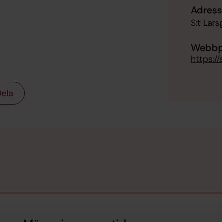
Adress
S:t Lar
Webbp
https:/
ela