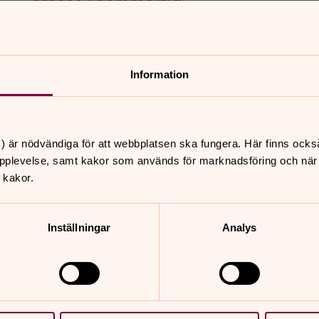
Mässa i sommartid
9 augusti 11.00
S:t Lars kyrka
Information
Bön vid dopkoret
) är nödvändiga för att webbplatsen ska fungera. Här finns ocks
11 augusti 12.45
pplevelse, samt kakor som används för marknadsföring och när vi
S:t Lars kyrka
 kakor.
Inställningar
Analys