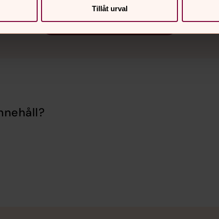
Tillåt urval
Se fler kommande händelser
nnehåll?