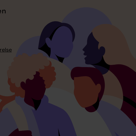
en
relse