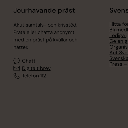
Jourhavande präst
Svens
Hitta f
Akut samtals- och krisstöd.
Bli med
Prata eller chatta anonymt
Lediga 
med en präst på kvällar och
Ge en g
Organis
nätter.
Act Sve
Svenska
Chatt
Press – 
Digitalt brev
Telefon 112