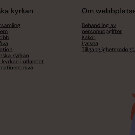
ka kyrkan
Om webbplats
örsamling
Behandling av
lem
personuppgifter
jobb
Kakor
åva
Lyssna
ation
Tillgänglighetsredogö
nska kyrkan
 kyrkan i utlandet
nationell nivå