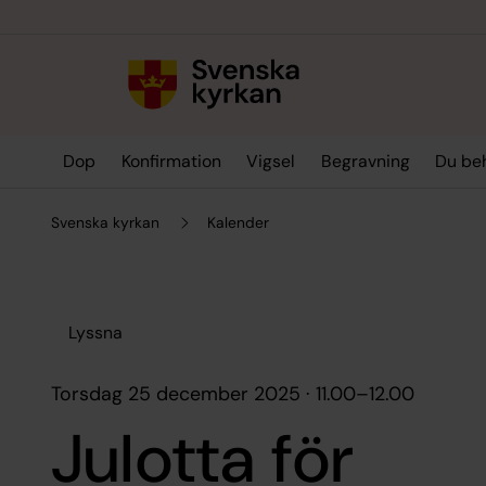
Till innehållet
Till undermeny
Dop
Konfirmation
Vigsel
Begravning
Du be
Svenska kyrkan
Kalender
Lyssna
torsdag 25 december 2025 · 11.00
–
12.00
Julotta för