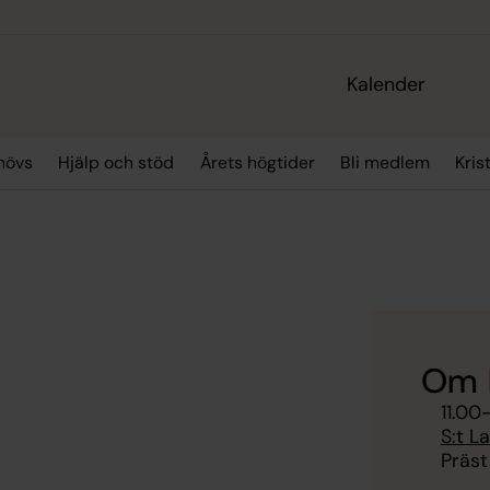
Kalender
hövs
Hjälp och stöd
Årets högtider
Bli medlem
Kris
Om 
11.00
S:t L
Präst