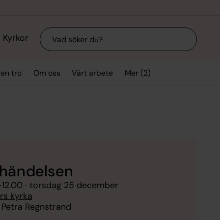
Sök
Kyrkor
Mer (2)
ten tro
Om oss
Vårt arbete
händelsen
–
12.00
· torsdag 25 december
ars kyrka
 Petra Regnstrand