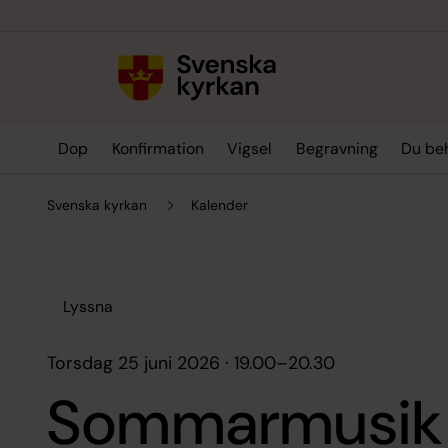
Till innehållet
Till undermeny
Dop
Konfirmation
Vigsel
Begravning
Du be
Svenska kyrkan
Kalender
Lyssna
torsdag 25 juni 2026 · 19.00
–
20.30
Sommarmusik