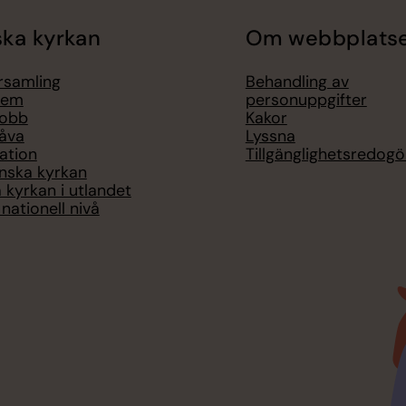
ka kyrkan
Om webbplats
örsamling
Behandling av
lem
personuppgifter
jobb
Kakor
åva
Lyssna
ation
Tillgänglighetsredogö
nska kyrkan
 kyrkan i utlandet
nationell nivå