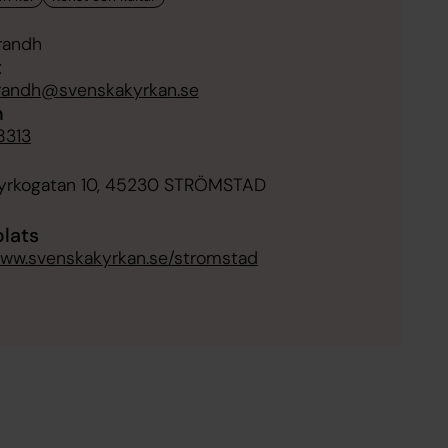
randh
t
brandh@svenskakyrkan.se
n
8313
Kyrkogatan 10, 45230 STRÖMSTAD
lats
www.svenskakyrkan.se/stromstad