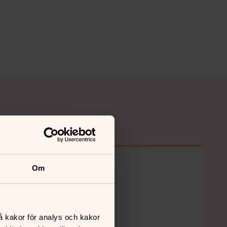
Om
Sommarmusik -
Rilkeensemblen
11 augusti 19.00
å kakor för analys och kakor