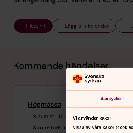
Hitta hit
Lägg till i kalender
D
Kommande händelser
Samtycke
Högmässa
9 augusti 11.00
Vi använder kakor
Strömstads kyrka
Vissa av våra kakor (cookies