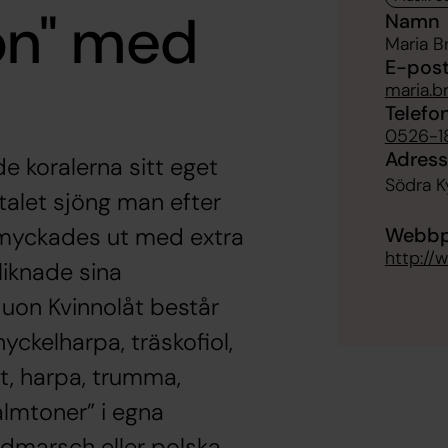
ton" med
Namn
Maria B
E-pos
maria.
Telefo
0526-1
Adress
vde koralerna sitt eget
Södra 
talet sjöng man efter
Webbp
myckades ut med extra
http://
liknade sina
duon Kvinnolåt består
yckelharpa, träskofiol,
t, harpa, trumma,
almtoner” i egna
dmarsch eller polska.