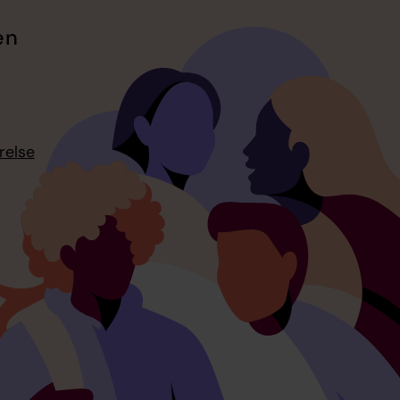
en
relse