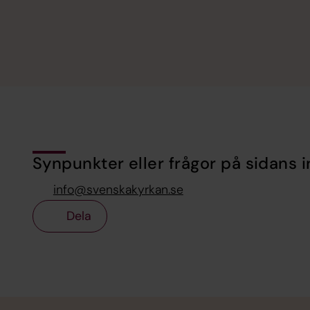
Synpunkter eller frågor på sidans i
info@svenskakyrkan.se
Dela
Tillbaka till toppen
Tillbaka till innehållet