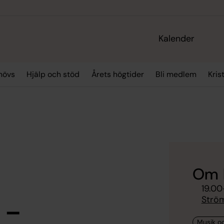
Kalender
hövs
Hjälp och stöd
Årets högtider
Bli medlem
Kris
Om 
19.00
 -
Strö