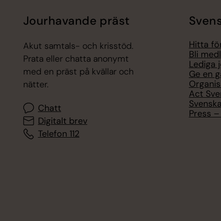
Jourhavande präst
Svens
Hitta f
Akut samtals- och krisstöd.
Bli med
Prata eller chatta anonymt
Lediga 
med en präst på kvällar och
Ge en g
Organis
nätter.
Act Sve
Svenska
Chatt
Press – 
Digitalt brev
Telefon 112