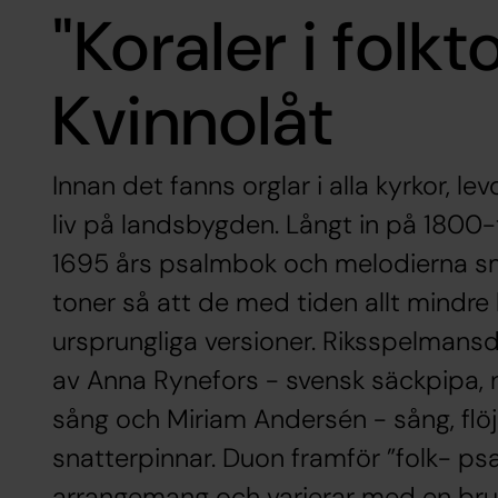
"Koraler i folk
Kvinnolåt
Innan det fanns orglar i alla kyrkor, le
liv på landsbygden. Långt in på 1800-
1695 års psalmbok och melodierna s
toner så att de med tiden allt mindre 
ursprungliga versioner. Riksspelmans
av Anna Rynefors - svensk säckpipa, n
sång och Miriam Andersén - sång, flöj
snatterpinnar. Duon framför ”folk- ps
arrangemang och varierar med en bru