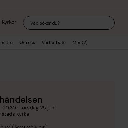
Sök
Kyrkor
Mer (2)
ten tro
Om oss
Vårt arbete
händelsen
–
20.30
· torsdag 25 juni
mstads kyrka