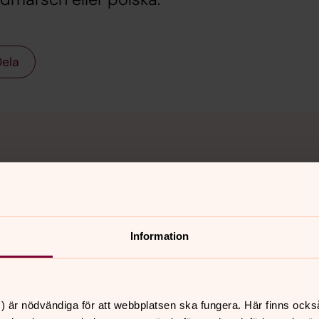
ela
Information
Sommarmusik - Örnarna Trio,
”Örnarnas Greatest Hits”
10 augusti 19.00
) är nödvändiga för att webbplatsen ska fungera. Här finns ocks