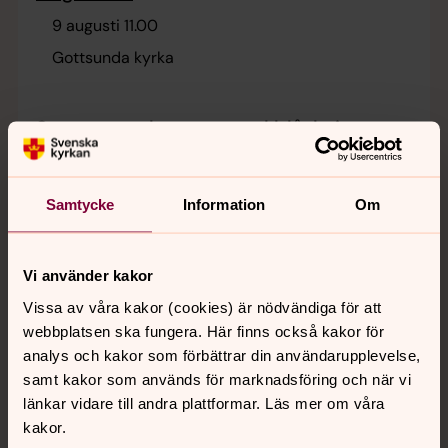
“Omnia mirari etiam tritissima”. “Förundras över
9 augusti 11.00
allt, även det vardagliga”. Duon bjuder även på
musik av Napoleon Coste, Jaques Ibert, spansk
Gottsunda kyrka
gitarrmusik och musik av Astor Piazzolla. Fri entré
Sensommarkonsert med blåskvintett
och piano
15 augusti 18.00
Samtycke
Information
Om
Gottsunda kyrka
Uppsalaensemblen Fem blåsare och
Vi använder kakor
londonbaserade pianisten Anyssa Neumann
återkommer till Gottsunda kyrka med ett
Vissa av våra kakor (cookies) är nödvändiga för att
spännande program. Ludwig Thuilles stora sextett
webbplatsen ska fungera. Här finns också kakor för
för blåsare och piano är vacker tysk senromantik
analys och kakor som förbättrar din användarupplevelse,
tydligt influerad av hans gode vän Richard Strauss. I
samt kakor som används för marknadsföring och när vi
Högmässa
kontrast till det får vi höra fransk modernism av
länkar vidare till andra plattformar. Läs mer om våra
16 augusti 11.00
Francis Poulenc och Jean Françaix. Anyssa
kakor.
Neumann, piano, Veronica Slettebakk, flöjt, Erik