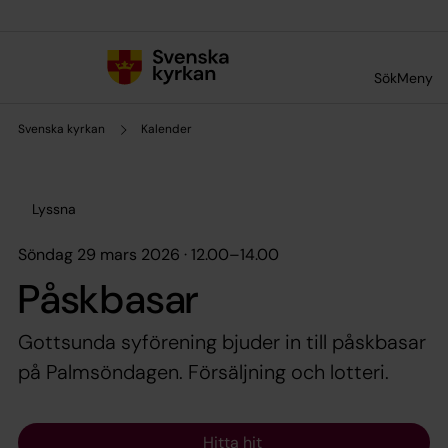
Till innehållet
Till undermeny
Sök
Meny
Svenska kyrkan
Kalender
Lyssna
söndag 29 mars 2026 · 12.00
–
14.00
Påskbasar
Gottsunda syförening bjuder in till påskbasar
på Palmsöndagen. Försäljning och lotteri.
Hitta hit