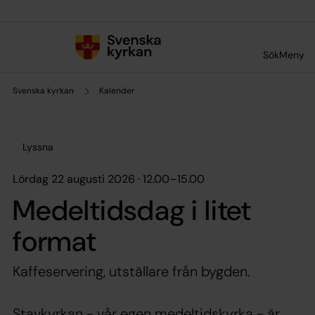
Till innehållet
Till undermeny
Sök
Meny
Svenska kyrkan
Kalender
Lyssna
lördag 22 augusti 2026 · 12.00
–
15.00
Medeltidsdag i litet
format
Kaffeservering, utställare från bygden.
Stavkyrkan - vår egen medeltidskyrka - är