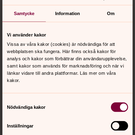
Kaffeservering, utställare från bygden. Stavkyrkan -
vår egen medeltidskyrka - är öppen med guide
Samtycke
Information
Om
mellan kl. 11:00 - 18:00. Kl. 15:00 Medeltidsmusik
med gruppen Kvinnolåt, bestående av Anna
Rynefors och Miriam Andersén.
Vi använder kakor
Medeltidsmusik med gruppen
Vissa av våra kakor (cookies) är nödvändiga för att
Kvinnolåt, bestående av Anna Rynefors
webbplatsen ska fungera. Här finns också kakor för
och Miriam Andersén
analys och kakor som förbättrar din användarupplevelse,
22 augusti 15.00
samt kakor som används för marknadsföring och när vi
länkar vidare till andra plattformar. Läs mer om våra
Hedareds stavkyrka
kakor.
Retreatmässa
Samtyckesval
24 oktober 16.00
Nödvändiga kakor
Hedareds stavkyrka
Inställningar