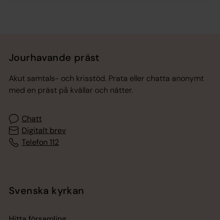
Tillbaka till toppen
Tillbaka till innehållet
Jourhavande präst
Akut samtals- och krisstöd. Prata eller chatta anonymt
med en präst på kvällar och nätter.
Chatt
Digitalt brev
Telefon 112
Svenska kyrkan
Hitta församling