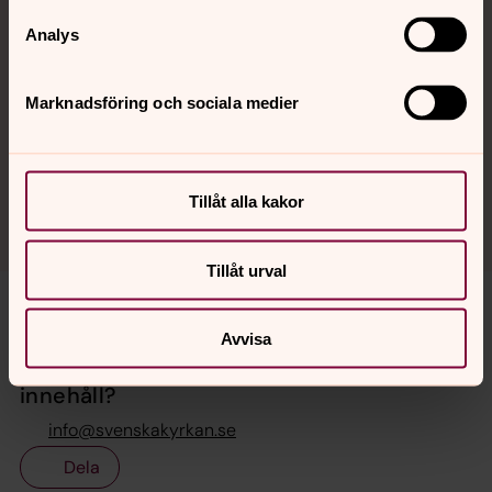
Musikandakt
Analys
31 oktober 15.00
Hedareds stavkyrka
Marknadsföring och sociala medier
Tillåt alla kakor
Se fler kommande händelser
Tillåt urval
Avvisa
Synpunkter eller frågor på sidans
innehåll?
info@svenskakyrkan.se
Dela