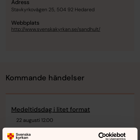
Adress
Stavkyrkovägen 25, 504 92 Hedared
Webbplats
http://www.svenskakyrkan.se/sandhult/
Kommande händelser
Medeltidsdag i litet format
22 augusti 12.00
Hedareds stavkyrka