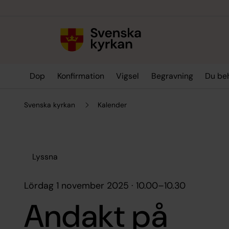
Till innehållet
Till undermeny
Dop
Konfirmation
Vigsel
Begravning
Du be
Svenska kyrkan
Kalender
Lyssna
lördag 1 november 2025 · 10.00
–
10.30
Andakt på