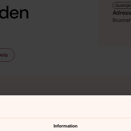
rden
Adress
Brunnsh
ela
Information