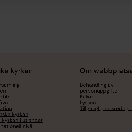
ka kyrkan
Om webbplats
örsamling
Behandling av
lem
personuppgifter
jobb
Kakor
åva
Lyssna
ation
Tillgänglighetsredogö
nska kyrkan
 kyrkan i utlandet
nationell nivå