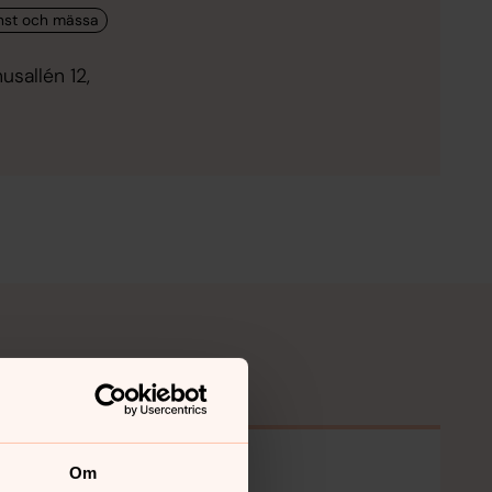
usallén 12,
Om