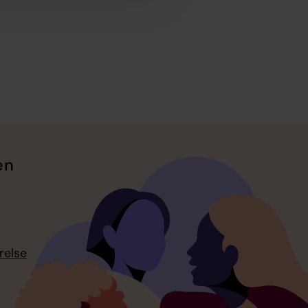
en
relse