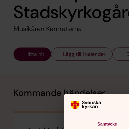
Stadskyrkogå
Musikåren Kamraterna
Hitta hit
Lägg till i kalender
D
Kommande händelser
Samtycke