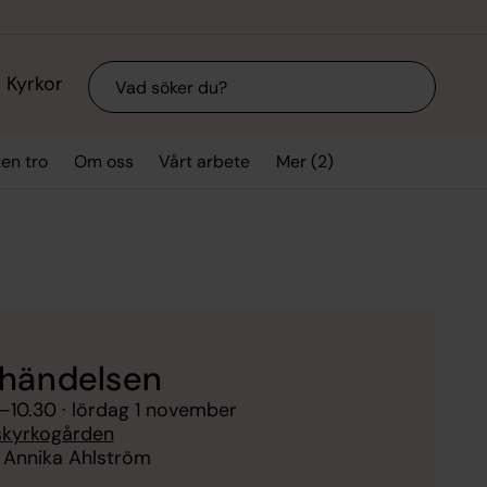
Sök
Kyrkor
Mer (2)
ten tro
Om oss
Vårt arbete
händelsen
–
10.30
· lördag 1 november
skyrkogården
 Annika Ahlström