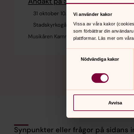
Andakt på Stadskyrkogården
31 oktober 10.00
Vi använder kakor
Vissa av våra kakor (cookies
Stadskyrkogården
som förbättrar din användaru
Musikåren Kamraterna
plattformar. Läs mer om våra
Samtyckesval
Nödvändiga kakor
Avvisa
Synpunkter eller frågor på sidans i