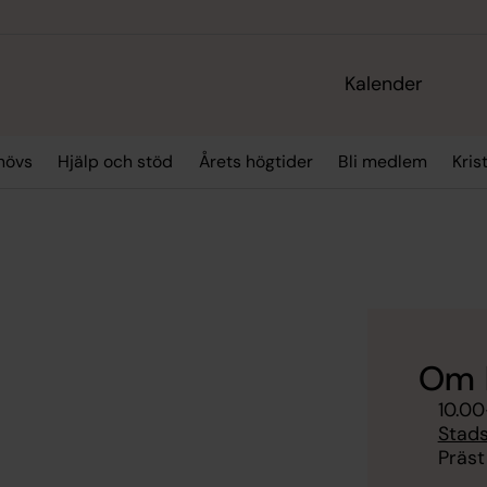
Kalender
hövs
Hjälp och stöd
Årets högtider
Bli medlem
Kris
Om 
10.00
Stad
Präst