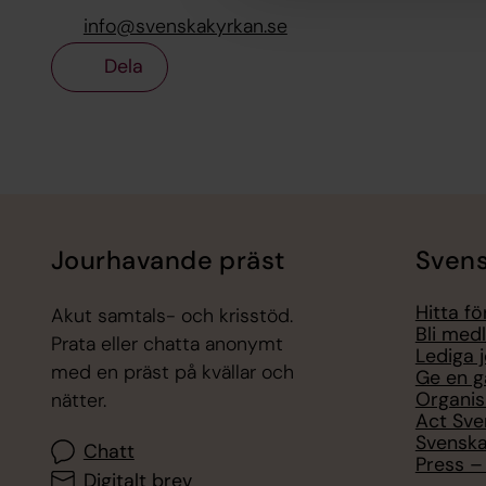
info@svenskakyrkan.se
Dela
Tillbaka till toppen
Tillbaka till innehållet
Jourhavande präst
Svens
Hitta f
Akut samtals- och krisstöd.
Bli med
Prata eller chatta anonymt
Lediga 
med en präst på kvällar och
Ge en g
Organis
nätter.
Act Sve
Svenska
Chatt
Press – 
Digitalt brev