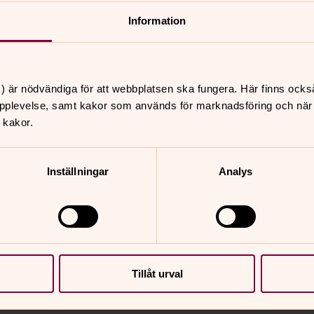
Information
Musikgudstjänst
27 september 15.00
Österunda kyrka
) är nödvändiga för att webbplatsen ska fungera. Här finns ocks
pplevelse, samt kakor som används för marknadsföring och när vi
Paddebo vokalensemble sjunger under
 kakor.
ledning av Åsa Lansfors Lindblom.
Inställningar
Analys
Se fler kommande händelser
Tillåt urval