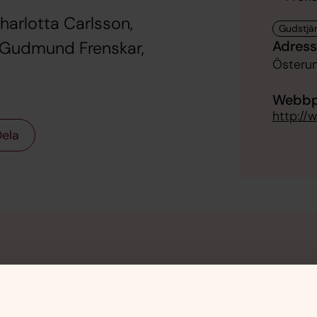
rlotta Carlsson,
Adress
ch Gudmund Frenskar,
Österun
Webbp
http://
ela