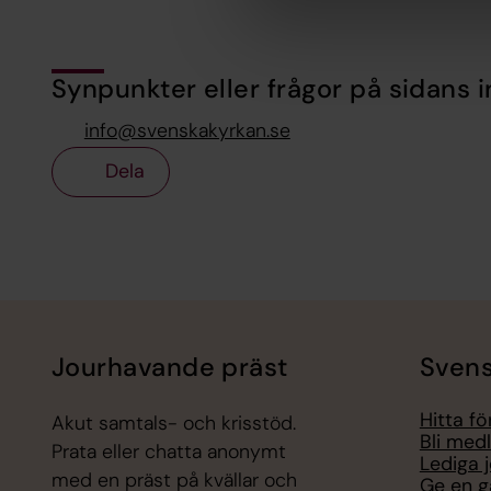
Synpunkter eller frågor på sidans i
info@svenskakyrkan.se
Dela
Tillbaka till toppen
Tillbaka till innehållet
Jourhavande präst
Svens
Hitta f
Akut samtals- och krisstöd.
Bli med
Prata eller chatta anonymt
Lediga 
med en präst på kvällar och
Ge en g