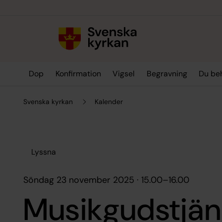
Till innehållet
Till undermeny
Dop
Konfirmation
Vigsel
Begravning
Du be
Svenska kyrkan
Kalender
Lyssna
söndag 23 november 2025 · 15.00
–
16.00
Musikgudstjän