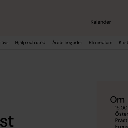
Kalender
hövs
Hjälp och stöd
Årets högtider
Bli medlem
Kris
Om 
15.00
st
Öste
Präst
Frens