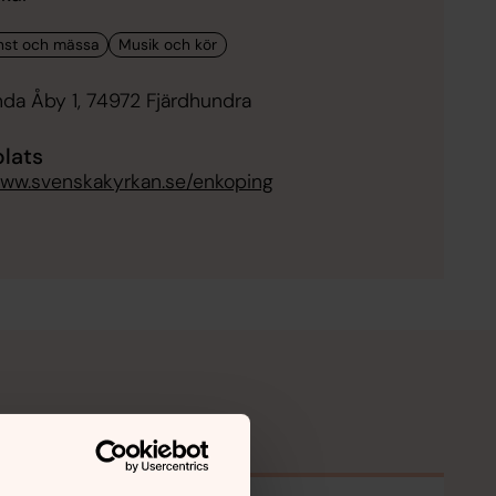
da Åby 1, 74972 Fjärdhundra
lats
www.svenskakyrkan.se/enkoping