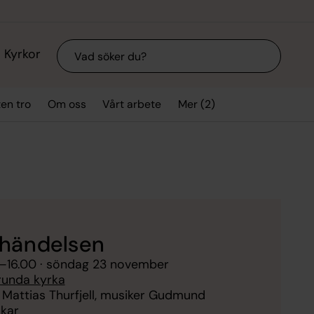
Sök
Kyrkor
Mer (2)
ten tro
Om oss
Vårt arbete
händelsen
–
16.00
· söndag 23 november
runda kyrka
 Mattias Thurfjell, musiker Gudmund
kar