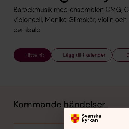
Barockmusik med ensemblen CMG, Cha
violoncell, Monika Glimskär, violin o
cembalo
Hitta hit
Lägg till i kalender
D
Kommande händelser