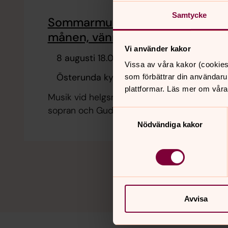
Samtycke
Sommarmusik: Jag väntar
månen, vännen i all nöd
Vi använder kakor
8 augusti 18.00
Vissa av våra kakor (cookies
Österunda kyrka
som förbättrar din användaru
plattformar. Läs mer om våra
Musik vid helgsmål, med Karin Dahlberg,
sopran och Gudmund Frenskar, piano.
Samtyckesval
Nödvändiga kakor
Avvisa