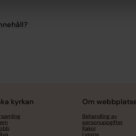
nnehåll?
ka kyrkan
Om webbplats
örsamling
Behandling av
lem
personuppgifter
jobb
Kakor
åva
Lyssna