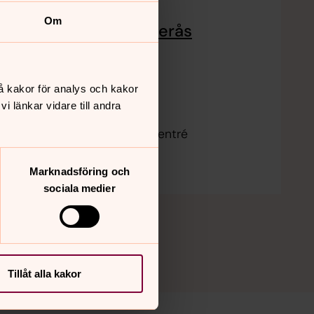
Om
Julkonsert med Västerås
Kammarkör
12 december 18.00
å kakor för analys och kakor
Österunda kyrka
 länkar vidare till andra
Mer info kommer senare Fri entré
Marknadsföring och
sociala medier
Tillåt alla kakor