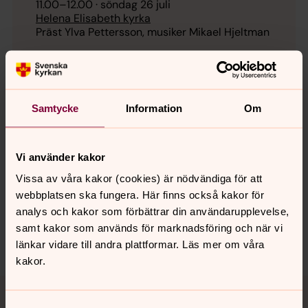
11.00
–
12.00
· söndag 26 juli
Helena Elisabeth kyrka
Präst Ylva Pettersson, musiker Mikael Hjeltman
Adress
Gammlia museiområde, Västerbottens museum,
Umeå
Samtycke
Information
Om
Webbplats
https://www.svenskakyrkan.se/umea/helena-
Vi använder kakor
elisabeth
Vissa av våra kakor (cookies) är nödvändiga för att
Länkar
webbplatsen ska fungera. Här finns också kakor för
Läs mer här
analys och kakor som förbättrar din användarupplevelse,
samt kakor som används för marknadsföring och när vi
länkar vidare till andra plattformar. Läs mer om våra
kakor.