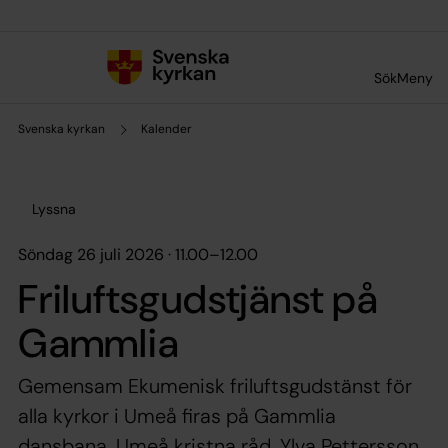
Till innehållet
Till undermeny
Sök
Meny
Svenska kyrkan
Kalender
Lyssna
söndag 26 juli 2026 · 11.00
–
12.00
Friluftsgudstjänst på
Gammlia
Gemensam Ekumenisk friluftsgudstänst för
alla kyrkor i Umeå firas på Gammlia
dansbana. Umeå kristna råd. Ylva Pettersson