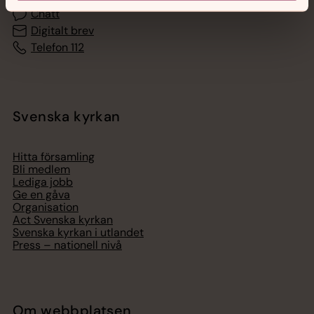
Chatt
Digitalt brev
Telefon 112
Svenska kyrkan
Hitta församling
Bli medlem
Lediga jobb
Ge en gåva
Organisation
Act Svenska kyrkan
Svenska kyrkan i utlandet
Press – nationell nivå
Om webbplatsen