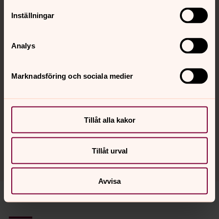
25 oktober 15.00
Inställningar
Länna kyrka
Analys
Minnesgudstjänst
Marknadsföring och sociala medier
31 oktober 18.00
Länna kyrka
Tillåt alla kakor
Tillåt urval
Se fler kommande händelser
Avvisa