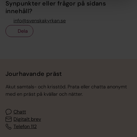
Synpunkter eller frågor på sidans
innehåll?
info@svenskakyrkan.se
Dela
Tillbaka till toppen
Tillbaka till innehållet
Jourhavande präst
Akut samtals- och krisstöd. Prata eller chatta anonymt
med en präst på kvällar och nätter.
Chatt
Digitalt brev
Telefon 112