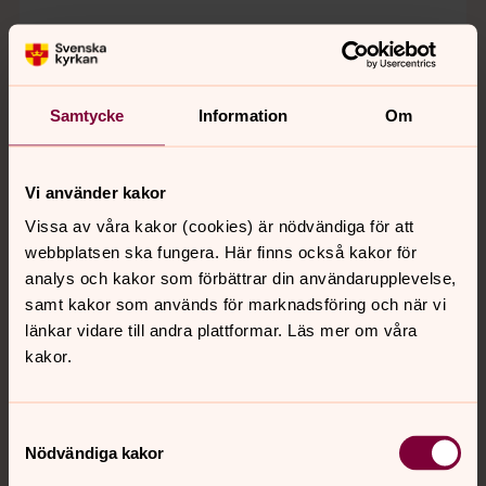
Gudstjänst och mässa
30 augusti 11.00
Länna kyrka
Samtycke
Information
Om
Gudstjänst mässa
Vi använder kakor
27 september 11.00
Vissa av våra kakor (cookies) är nödvändiga för att
webbplatsen ska fungera. Här finns också kakor för
Länna kyrka
analys och kakor som förbättrar din användarupplevelse,
samt kakor som används för marknadsföring och när vi
länkar vidare till andra plattformar. Läs mer om våra
Familjegudstjänst
kakor.
25 oktober 11.00
Länna kyrka
Samtyckesval
Nödvändiga kakor
Barnkörkonsert