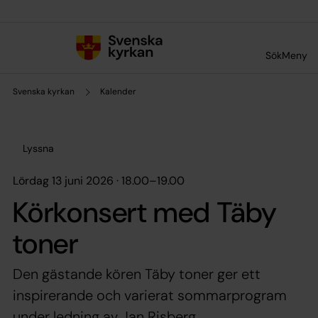
Till innehållet
Till undermeny
Sök
Meny
Svenska kyrkan
Kalender
Lyssna
lördag 13 juni 2026 · 18.00
–
19.00
Körkonsert med Täby
toner
Den gästande kören Täby toner ger ett
inspirerande och varierat sommarprogram
under ledning av Jan Risberg