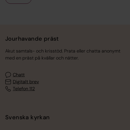
Tillbaka till toppen
Tillbaka till innehållet
Jourhavande präst
Akut samtals- och krisstöd. Prata eller chatta anonymt
med en präst på kvällar och nätter.
Chatt
Digitalt brev
Telefon 112
Svenska kyrkan