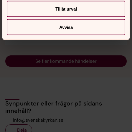
Katarina kyrka
Tillåt urval
Presence, minne - ljus och mörker. Fotografier med
utrymme for en betraktares drömmande reflektion
Avvisa
och upplevelse.
Se fler kommande händelser
Synpunkter eller frågor på sidans
innehåll?
info@svenskakyrkan.se
Dela