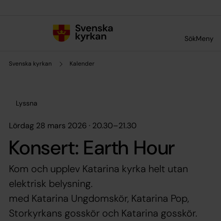
Till innehållet
Till undermeny
Sök
Meny
Svenska kyrkan
Kalender
Lyssna
lördag 28 mars 2026 · 20.30
–
21.30
Konsert: Earth Hour
Kom och upplev Katarina kyrka helt utan
elektrisk belysning.
med Katarina Ungdomskör, Katarina Pop,
Storkyrkans gosskör och Katarina gosskör.