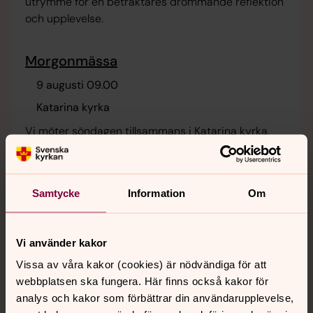
utrymme for en betraktares drömmande reflektion
och upplevelse.
Morgonmässa
9 augusti 09.00
Katarina kyrka
Vi möter söndagen tillsammans i Katarina kyrka.
Konst i Katarina - Catharina Gotby
Samtycke
Information
Om
9 augusti 10.00
Katarina kyrka
Vi använder kakor
Presence, minne - ljus och mörker. Fotografier med
utrymme for en betraktares drömmande reflektion
Vissa av våra kakor (cookies) är nödvändiga för att
och upplevelse.
webbplatsen ska fungera. Här finns också kakor för
analys och kakor som förbättrar din användarupplevelse,