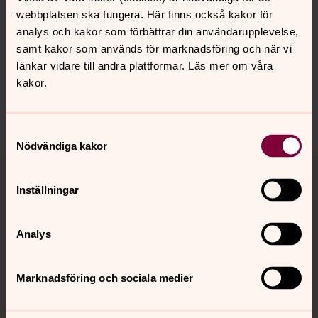
webbplatsen ska fungera. Här finns också kakor för
analys och kakor som förbättrar din användarupplevelse,
Senast ändrad 20 oktober 2023
samt kakor som används för marknadsföring och när vi
Synpunkter eller frågor på sidans
länkar vidare till andra plattformar. Läs mer om våra
innehåll?
kakor.
helsingborgs.pastorat@svenskakyrkan.se
Dela
Samtyckesval
Nödvändiga kakor
Tillbaka till toppen
Tillbaka till innehållet
Inställningar
Kontakt
Analys
Marknadsföring och sociala medier
Kalender