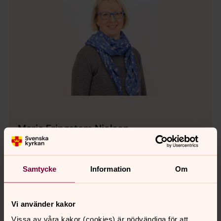
Maria Eringstam Nielsen
Kyrkomusiker, Maria församling, Svenska kyrkan
Helsingborg
Samtycke
Information
Om
Direkt:
042-18 90 77
SMS:
073-020 03 93
Maria.EringstamNielsen@svenskakyrkan.se
E-post:
Vi använder kakor
Vissa av våra kakor (cookies) är nödvändiga för att