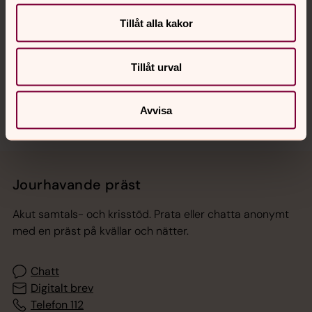
Hitta snabbt
Tillåt alla kakor
Tillåt urval
Sociala kanaler
Avvisa
Jourhavande präst
Akut samtals- och krisstöd. Prata eller chatta anonymt
med en präst på kvällar och nätter.
Chatt
Digitalt brev
Telefon 112