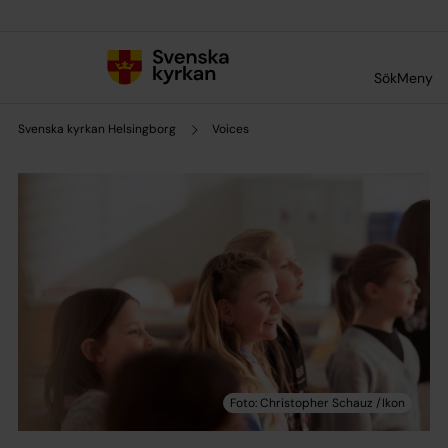
Till innehållet
Till undermeny
Sök
Meny
Svenska kyrkan Helsingborg
Voices