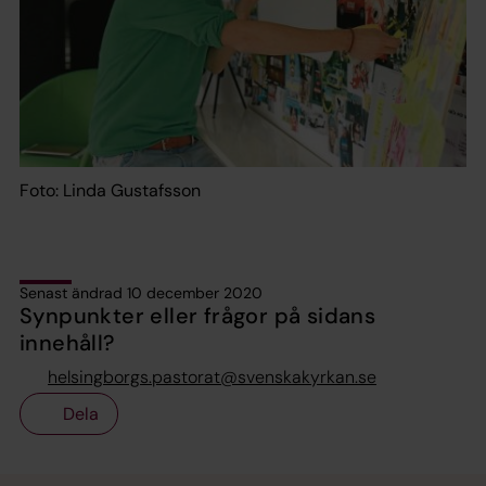
Foto: Linda Gustafsson
Senast ändrad 10 december 2020
Synpunkter eller frågor på sidans
innehåll?
helsingborgs.pastorat@svenskakyrkan.se
Dela
Tillbaka till toppen
Tillbaka till innehållet