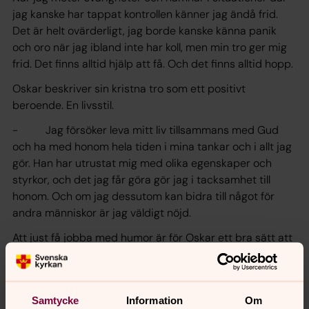
jag kanske har tappat kontrollen känner jag ändå frid.
Det är helt ovärderligt, jag borde kanske känna panik
och oro när jag ibland inte har koll, men min tro ger mig
frid. Det finns alltid hjälp att få. Och det finns alltid hopp.
Oskar beskriver sin kristna tro som ett positivt
beroende. En livsstil.
- Jag försöker leva mitt liv tillsammans med Gud
och ha med honom hela tiden i mina tankar och i allt jag
gör. Han har utrustat mig med olika egenskaper och
styrkor, och det jag får göra gör jag i tacksamhet till
honom. Och om jag dessutom kan bidra till något för
andra människor är jag väldigt nöjd.
Att just få jobba med humor är för Oskar ett bra sätt att
göra något för andra människor. För honom är humor en
grundläggande funktion hos oss människor som vi ska
och kan använda på massa olika bra sätt.
Samtycke
Information
Om