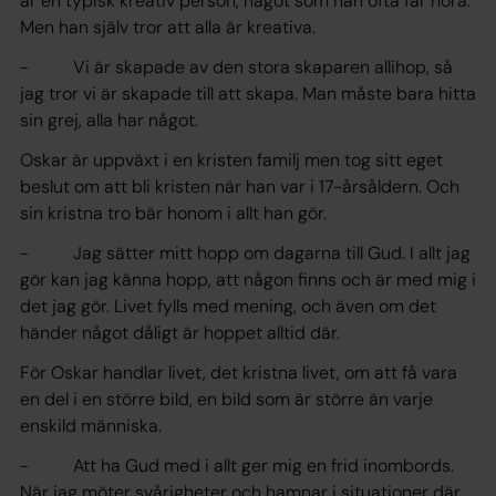
är en typisk kreativ person, något som han ofta får höra.
Men han själv tror att alla är kreativa.
- Vi är skapade av den stora skaparen allihop, så
jag tror vi är skapade till att skapa. Man måste bara hitta
sin grej, alla har något.
Oskar är uppväxt i en kristen familj men tog sitt eget
beslut om att bli kristen när han var i 17-årsåldern. Och
sin kristna tro bär honom i allt han gör.
- Jag sätter mitt hopp om dagarna till Gud. I allt jag
gör kan jag känna hopp, att någon finns och är med mig i
det jag gör. Livet fylls med mening, och även om det
händer något dåligt är hoppet alltid där.
För Oskar handlar livet, det kristna livet, om att få vara
en del i en större bild, en bild som är större än varje
enskild människa.
- Att ha Gud med i allt ger mig en frid inombords.
När jag möter svårigheter och hamnar i situationer där