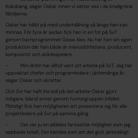
Kokobäng, säger Oskar innan vi sätter oss i de knallgröna
fåtöljerna.
Oskar har hållit på med underhållning så länge han kan
minnas. För fyra år sedan fick han in en fot på SvT
genom barnprogrammet Gissa Alex. Nu har han sin egen
produktion där han både är manusförfattare, producent,
kompositör och skådespelare.
- Min dröm har alltid varit att arbeta på SvT. Jag har
uppvaktat chefer och programledare i jättemånga år,
säger Oskar och skrattar.
Och Svt har haft lite koll på det arbete Oskar gjort
tidigare, bland annat genom humorgruppen Infallet.
Plötsligt fick han möjligheten att presentera sig för alla
projektledare på Svt på samma gång.
- Det var ju en alldeles fantastisk möjlighet som jag
sabbade totalt. Det kändes som att det gick jättedåligt