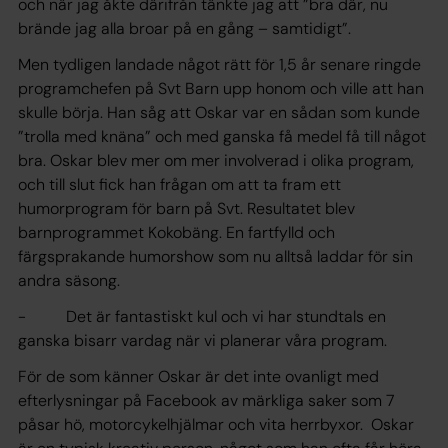
och när jag åkte därifrån tänkte jag att ”bra där, nu
brände jag alla broar på en gång – samtidigt”.
Men tydligen landade något rätt för 1,5 år senare ringde
programchefen på Svt Barn upp honom och ville att han
skulle börja. Han såg att Oskar var en sådan som kunde
”trolla med knäna” och med ganska få medel få till något
bra. Oskar blev mer om mer involverad i olika program,
och till slut fick han frågan om att ta fram ett
humorprogram för barn på Svt. Resultatet blev
barnprogrammet Kokobäng. En fartfylld och
färgsprakande humorshow som nu alltså laddar för sin
andra säsong.
- Det är fantastiskt kul och vi har stundtals en
ganska bisarr vardag när vi planerar våra program.
För de som känner Oskar är det inte ovanligt med
efterlysningar på Facebook av märkliga saker som 7
påsar hö, motorcykelhjälmar och vita herrbyxor. Oskar