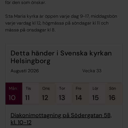
för den som önskar.
S:ta Maria kyrka är öppen varje dag 9-17, middagsbön
varje vardag kl 12, högmässa på söndagar kl 11 och
mässa på onsdagar kl 8.
Detta händer i Svenska kyrkan
Helsingborg
Vecka 33
augusti 2026
mån
tis
ons
tor
fre
lör
sön
10
11
12
13
14
15
16
Diakonimottagning på Södergatan 58,
kl. 10-12