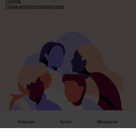
Lyssna
Tillgänglighetsredogörelse
Kalender
Kyrkor
Bibeltexter