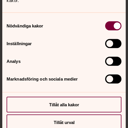
kakor.
Samtyckesval
Nödvändiga kakor
Kontakt
Inställningar
Kalender
Analys
Hitta snabbt
Marknadsföring och sociala medier
Sociala kanaler
Tillåt alla kakor
Tillåt urval