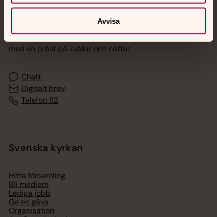
Jourhavande präst
Avvisa
Akut samtals- och krisstöd. Prata eller chatta anonymt
med en präst på kvällar och nätter.
Chatt
Digitalt brev
Telefon 112
Svenska kyrkan
Hitta församling
Bli medlem
Lediga jobb
Ge en gåva
Organisation