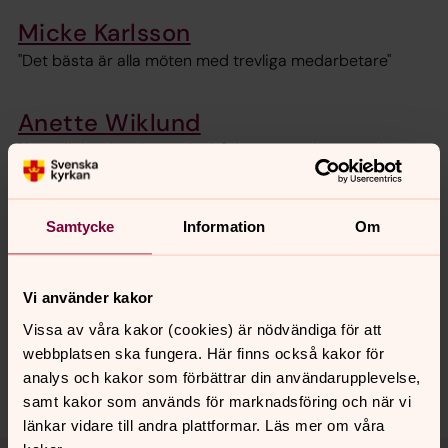
Micke Karlsson
"Det bästa är alla möten med trevliga medarbetare"
Anette Wiklund
"Som diakon kan jag verka både som socionom och
evangelist."
Samtycke
Information
Om
Senast ändrad 8 juli 2022
Synpunkter eller frågor på sidans
Vi använder kakor
innehåll?
Vissa av våra kakor (cookies) är nödvändiga för att
helsingborgs.pastorat@svenskakyrkan.se
webbplatsen ska fungera. Här finns också kakor för
analys och kakor som förbättrar din användarupplevelse,
Dela
samt kakor som används för marknadsföring och när vi
länkar vidare till andra plattformar. Läs mer om våra
Tillbaka till toppen
Tillbaka till innehållet