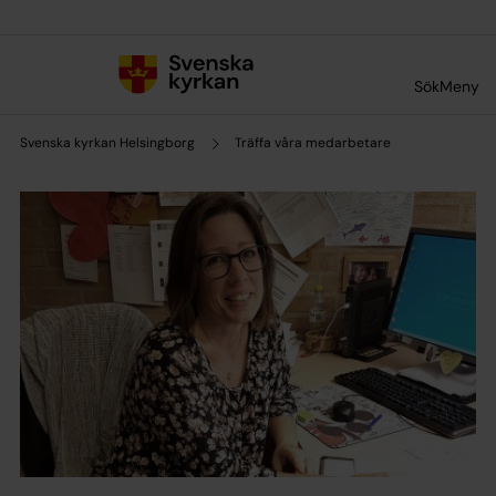
Till innehållet
Till undermeny
Sök
Meny
Svenska kyrkan Helsingborg
Träffa våra medarbetare