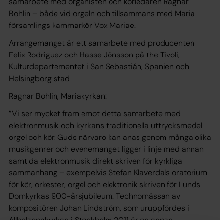
samarbete med organisten och körledaren Ragnar
Bohlin – både vid orgeln och tillsammans med Maria
församlings kammarkör Vox Mariae.
Arrangemanget är ett samarbete med producenten
Felix Rodriguez och Hasse Jönsson på the Tivoli,
Kulturdepartementet i San Sebastián, Spanien och
Helsingborg stad
Ragnar Bohlin, Mariakyrkan:
”Vi ser mycket fram emot detta samarbete med
elektronmusik och kyrkans traditionella uttrycksmedel
orgel och kör. Guds närvaro kan anas genom många olika
musikgenrer och evenemanget ligger i linje med annan
samtida elektronmusik direkt skriven för kyrkliga
sammanhang – exempelvis Stefan Klaverdals oratorium
för kör, orkester, orgel och elektronik skriven för Lunds
Domkyrkas 900-årsjubileum. Technomässan av
kompositören Johan Lindström, som uruppfördes i
Allhelgonakyrkan i Stockholm 2011 är en annan