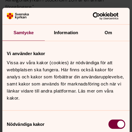
föregångare."
Hasse Jönsson, The Tivoli:
”Med techno och elektronisk musik i fokus, som en
Samtycke
Information
Om
hyllning till både musiken, historien och det andligt
laddade kyrkorummet, skapar vi ett unikt musikaliskt
evenemang där alla är välkomna. Det är med stolthet vi
Vi använder kakor
bygger vidare på denna vision.”
Vissa av våra kakor (cookies) är nödvändiga för att
Alla åldrar är välkomna, och evenemanget är gratis –
webbplatsen ska fungera. Här finns också kakor för
först till kvarn gäller för de cirka 500 platserna i kyrkan.
analys och kakor som förbättrar din användarupplevelse,
Men det är också möjligt att komma och gå under
samt kakor som används för marknadsföring och när vi
konserten i mån av plats.
länkar vidare till andra plattformar. Läs mer om våra
kakor.
Nyfiken på mer?
Följ oss i våra digitala kanaler – fler detaljer släpps inom
kort!
Samtyckesval
Nödvändiga kakor