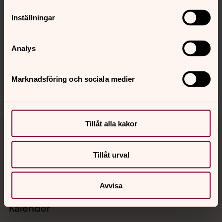
Inställningar
Senast ändrad 11 augusti 2025
Synpunkter eller frågor på sidans
Analys
innehåll?
helsingborgs.pastorat@svenskakyrkan.se
Marknadsföring och sociala medier
Dela
Tillbaka till toppen
Tillbaka till innehållet
Tillåt alla kakor
Tillåt urval
Kontakt
Avvisa
Kalender