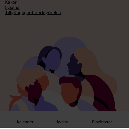
Kakor
Lyssna
Tillgänglighetsredogörelse
Kalender
Kyrkor
Bibeltexter