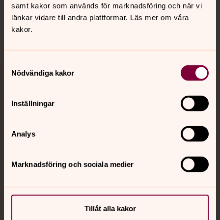
samt kakor som används för marknadsföring och när vi
Sociala kanaler
länkar vidare till andra plattformar. Läs mer om våra
kakor.
Samtyckesval
Nödvändiga kakor
Jourhavande präst
Inställningar
Akut samtals- och krisstöd. Prata eller chatta anonymt
med en präst på kvällar och nätter.
Analys
Chatt
Digitalt brev
Marknadsföring och sociala medier
Telefon 112
Tillåt alla kakor