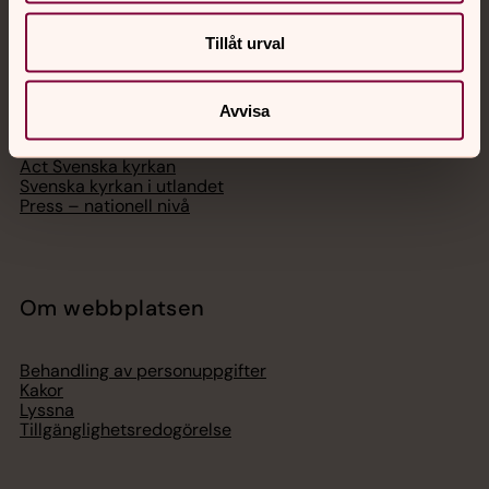
Svenska kyrkan
Tillåt urval
Hitta församling
Bli medlem
Lediga jobb
Avvisa
Ge en gåva
Organisation
Act Svenska kyrkan
Svenska kyrkan i utlandet
Press – nationell nivå
Om webbplatsen
Behandling av personuppgifter
Kakor
Lyssna
Tillgänglighetsredogörelse