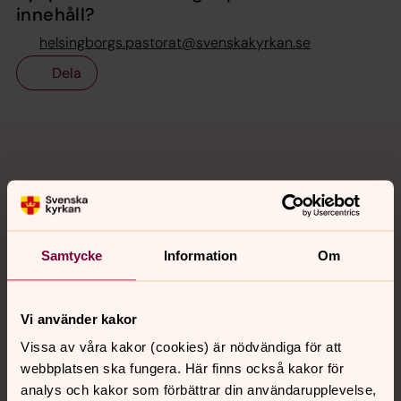
innehåll?
helsingborgs.pastorat@svenskakyrkan.se
Dela
Tillbaka till toppen
Tillbaka till innehållet
Kontakt
Samtycke
Information
Om
Kalender
Vi använder kakor
Vissa av våra kakor (cookies) är nödvändiga för att
Hitta snabbt
webbplatsen ska fungera. Här finns också kakor för
analys och kakor som förbättrar din användarupplevelse,