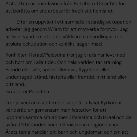
Alsheikh, muslimsk kvinna från Betlehem. De är här för
att berätta om sitt arbete för fred i sitt hemland.
- Efter en uppväxt i ett samhälle i ständig ockupation
arbetar jag genom Wi’am för att motverka förtryck. Jag
är övertygad om att icke-våldsamma handlingar kan
avsluta ockupation och konflikt, säger Imad.
Konflikten i Israel/Palestina tror jag vi alla har levt med
och hört om i alla tider. Och hela världen tar ställning.
Fiende eller vän, soldat eller civil, flygräder eller
undantagstillstånd, historia eller framtid, mitt land eller
ditt land.
Israel eller Palestina.
Tredje veckan i september varje år utlyser Kyrkornas
världsråd en gemensam manifestation för att
uppmärksamma situationen i Palestina och Israel och de
svåra förhållanden som människorna i regionen har.
Årets tema handlar om barn och ungdomar, och om att