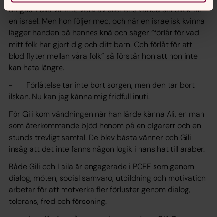
umgås. Laila vill inte veta av eller ens vända sin blick till
en israel. Men hon följer med, och när en israelisk kvinna
lägger handen på hennes knä och säger “förlåt för vad
mitt folk har gjort dig och ditt barn. Och förlåt för att
blod flyter mellan våra folk” så förstår hon att hon inte
kan hata längre.
- Förlåtelse tar inte bort sorgen, men den tar bort
ilskan. Nu kan jag känna mig fridfull inuti.
För Gili kom vändningen när han lärde känna Ali, en man
som återkommande bjöd honom på en cigarett och en
stunds trevligt samtal. De blev bästa vänner och Gili
insåg att det inte fanns någon logik i hans hat till araber.
Både Gili och Laila är engagerade i PCFF som genom
dialog, möten, social samvaro, utbildning och motivation
arbetar för att motverka fler förluster genom dialog,
tolerans, fred och försoning.