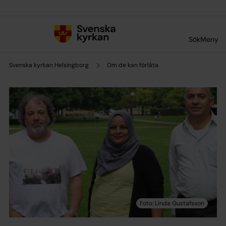
Till innehållet
Till undermeny
Sök
Meny
Svenska kyrkan Helsingborg
Om de kan förlåta