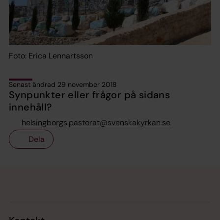
Foto: Erica Lennartsson
Senast ändrad 29 november 2018
Synpunkter eller frågor på sidans
innehåll?
helsingborgs.pastorat@svenskakyrkan.se
Dela
Tillbaka till toppen
Tillbaka till innehållet