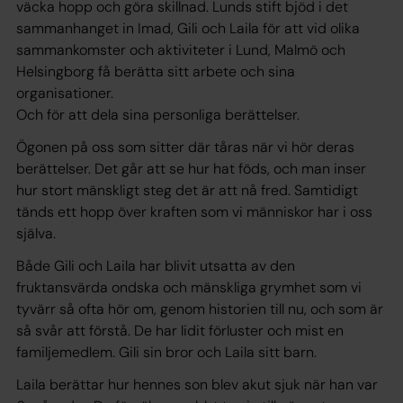
väcka hopp och göra skillnad. Lunds stift bjöd i det
sammanhanget in Imad, Gili och Laila för att vid olika
sammankomster och aktiviteter i Lund, Malmö och
Helsingborg få berätta sitt arbete och sina
organisationer.
Och för att dela sina personliga berättelser.
Ögonen på oss som sitter där tåras när vi hör deras
berättelser. Det går att se hur hat föds, och man inser
hur stort mänskligt steg det är att nå fred. Samtidigt
tänds ett hopp över kraften som vi människor har i oss
själva.
Både Gili och Laila har blivit utsatta av den
fruktansvärda ondska och mänskliga grymhet som vi
tyvärr så ofta hör om, genom historien till nu, och som är
så svår att förstå. De har lidit förluster och mist en
familjemedlem. Gili sin bror och Laila sitt barn.
Laila berättar hur hennes son blev akut sjuk när han var