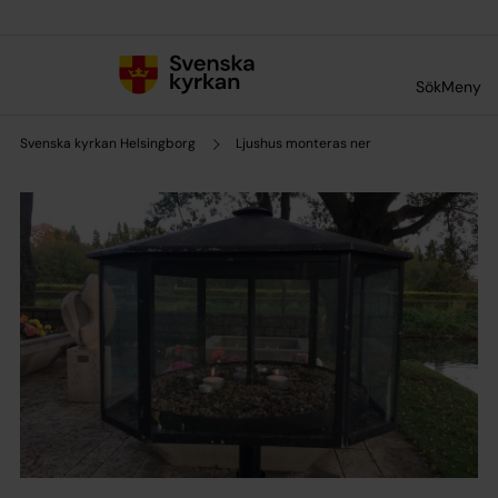
Till innehållet
Till undermeny
Sök
Meny
Svenska kyrkan Helsingborg
Ljushus monteras ner