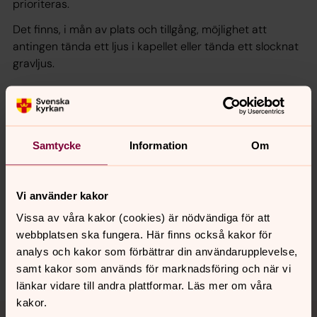
prioriteras.
Det finns, i mån av plats och tillgång, möjlighet att
antingen tända ett ljus i kapellet eller tända ett slocknat
gravljus.
Ljushusen kommer att monteras upp igen under v. 45
Samtycke
Information
Om
Senast ändrad 24 oktober 2018
Synpunkter eller frågor på sidans
Vi använder kakor
innehåll?
Vissa av våra kakor (cookies) är nödvändiga för att
webbplatsen ska fungera. Här finns också kakor för
helsingborgs.pastorat@svenskakyrkan.se
analys och kakor som förbättrar din användarupplevelse,
Dela
samt kakor som används för marknadsföring och när vi
länkar vidare till andra plattformar. Läs mer om våra
kakor.
Tillbaka till toppen
Tillbaka till innehållet