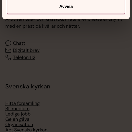
Jourhavande präst
Avvisa
Akut samtals- och krisstöd. Prata eller chatta anonymt
med en präst på kvällar och nätter.
Chatt
Digitalt brev
Telefon 112
Svenska kyrkan
Hitta församling
Bli medlem
Lediga jobb
Ge en gåva
Organisation
Act Svenska kyrkan