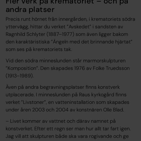
Fler verk på krematoriet – och på
andra platser
Precis runt hörnet från innergården, i krematoriets södra
yttervägg, hittar du verket ”Avskedet” i sandsten av
Ragnhild Schlyter (1887–1977) som även ligger bakom
den karaktäristiska ”Ängeln med det brinnande hjärtat”
som ses på krematoriets tak.
Vid den södra minneslunden står marmorskulpturen
”Komposition”. Den skapades 1976 av Folke Truedsson
(1913–1989).
Även på andra begravningsplatser finns konstverk
utplacerade. I minneslunden på Raus kyrkogård finns
verket ”Livstoner”, en vatteninstallation som skapades
under åren 2003 och 2004 av konstnären Olle Blad.
– Livet kommer av vattnet och därav namnet på
konstverket. Efter ett regn ser man hur allt tar fart igen.
Jag vill att skulpturen både ska vara rogivande och ge