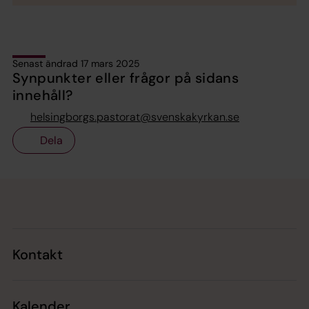
Senast ändrad 17 mars 2025
Synpunkter eller frågor på sidans
innehåll?
helsingborgs.pastorat@svenskakyrkan.se
Dela
Tillbaka till toppen
Tillbaka till innehållet
Kontakt
Kalender