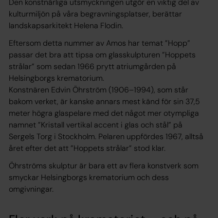
Den konstnärliga utsmyckningen utgör en viktig del av
kulturmiljön på våra begravningsplatser, berättar
landskapsarkitekt Helena Flodin.
Eftersom detta nummer av Amos har temat ”Hopp”
passar det bra att tipsa om glasskulpturen ”Hoppets
strålar” som sedan 1966 prytt atriumgården på
Helsingborgs krematorium.
Konstnären Edvin Öhrström (1906–1994), som står
bakom verket, är kanske annars mest känd för sin 37,5
meter högra glaspelare med det något mer otympliga
namnet ”Kristall vertikal accent i glas och stål” på
Sergels Torg i Stockholm. Pelaren uppfördes 1967, alltså
året efter det att ”Hoppets strålar” stod klar.
Öhrströms skulptur är bara ett av flera konstverk som
smyckar Helsingborgs krematorium och dess
omgivningar.