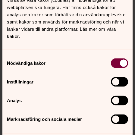
Vissa av våra kakor (cookies) är nödvändiga för att
W. Wingårdhs grav, en sarkofag med en vacker skulptur i
webbplatsen ska fungera. Här finns också kakor för
form av en vilande kvinna i huvudändan.
analys och kakor som förbättrar din användarupplevelse,
samt kakor som används för marknadsföring och när vi
Så, när våren kommer och konstsuget blir för stort är det
länkar vidare till andra plattformar. Läs mer om våra
bara ett ge sig ut och börja leta. Kanske hittar du några
kakor.
egna favoriter?
Samtyckesval
Nödvändiga kakor
Inställningar
Analys
Marknadsföring och sociala medier