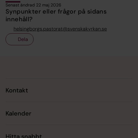
Senast ändrad 22 maj 2026
Synpunkter eller frågor på sidans
innehåll?
helsingborgs.pastorat@svenskakyrkan.se
Dela
Tillbaka till toppen
Tillbaka till innehållet
Kontakt
Kalender
Hitta snabbt