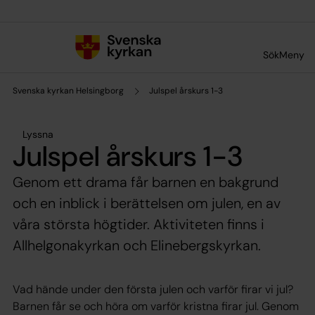
Till innehållet
Till undermeny
Sök
Meny
Svenska kyrkan Helsingborg
Julspel årskurs 1-3
Lyssna
Julspel årskurs 1-3
Genom ett drama får barnen en bakgrund
och en inblick i berättelsen om julen, en av
våra största högtider. Aktiviteten finns i
Allhelgonakyrkan och Elinebergskyrkan.
Vad hände under den första julen och varför firar vi jul?
Barnen får se och höra om varför kristna firar jul. Genom