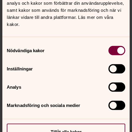
analys och kakor som förbättrar din användarupplevelse,
samt kakor som används för marknadsföring och när vi
länkar vidare till andra plattformar. Läs mer om våra
kakor.
Samtyckesval
Nödvändiga kakor
Inställningar
Jonna Nilsson
Församlingspedagog, Raus församling, Svenska
kyrkan Helsingborg
Analys
Direkt:
Mobil:
SMS:
+4642189274
+46727189274
+46727189274
Marknadsföring och sociala medier
jonna.nilsson@svenskakyrkan.se
E-post:
Tillåt alla kakor