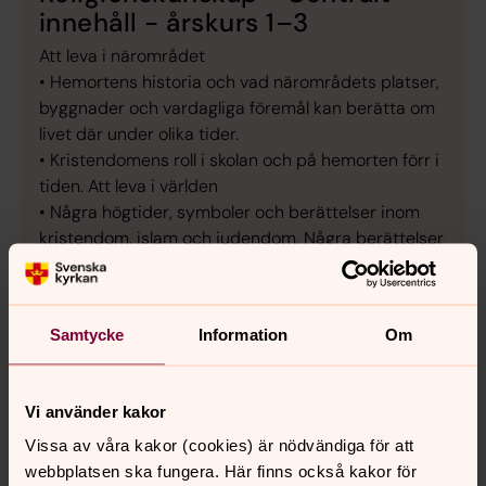
innehåll - årskurs 1–3
Att leva i närområdet
• Hemortens historia och vad närområdets platser,
byggnader och vardagliga föremål kan berätta om
livet där under olika tider.
• Kristendomens roll i skolan och på hemorten förr i
tiden. Att leva i världen
• Några högtider, symboler och berättelser inom
kristendom, islam och judendom. Några berättelser
ur Bibeln och deras innebörder.
Samtycke
Information
Om
Vi använder kakor
Vissa av våra kakor (cookies) är nödvändiga för att
webbplatsen ska fungera. Här finns också kakor för