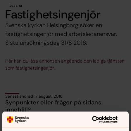
Lyssna
Fastighetsingenjör
Svenska kyrkan Helsingborg söker en
fastighetsingenjör med arbetsledaransvar.
Sista ansökningsdag 31/8 2016.
Här kan du läsa annonsen angående den lediga tjänsten
som fastighetsingenjör.
Senast ändrad 17 augusti 2016
Synpunkter eller frågor på sidans
innehåll?
helsingborgs.pastorat@svenskakyrkan.se
Dela