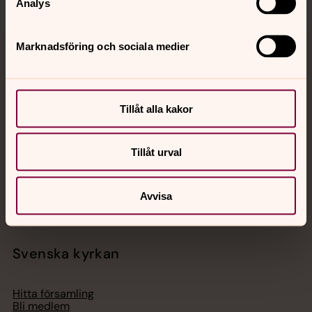
Analys
Marknadsföring och sociala medier
Jourhavande präst
Akut samtals- och krisstöd. Prata eller chatta anonymt
Tillåt alla kakor
med en präst på kvällar och nätter.
Chatt
Tillåt urval
Digitalt brev
Telefon 112
Avvisa
Svenska kyrkan
Hitta församling
Bli medlem