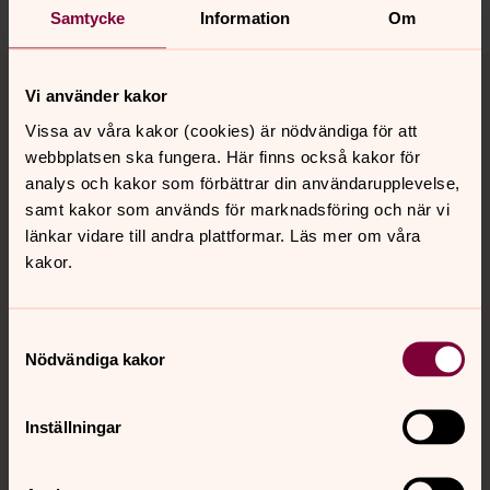
Samtycke
Information
Om
Tillbaka till toppen
Tillbaka till innehållet
Vi använder kakor
Vissa av våra kakor (cookies) är nödvändiga för att
webbplatsen ska fungera. Här finns också kakor för
Kontakt
analys och kakor som förbättrar din användarupplevelse,
samt kakor som används för marknadsföring och när vi
länkar vidare till andra plattformar. Läs mer om våra
Kalender
kakor.
Hitta snabbt
Samtyckesval
Nödvändiga kakor
Sociala kanaler
Inställningar