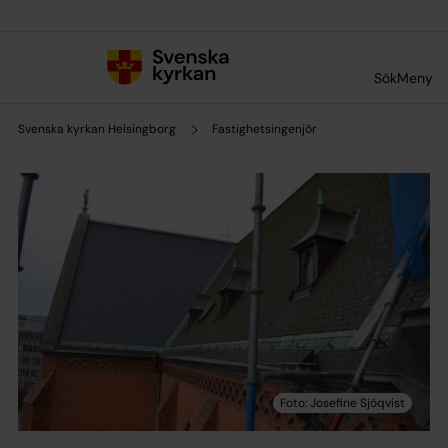
Till innehållet
Till undermeny
Sök
Meny
Svenska kyrkan Helsingborg
Fastighetsingenjör