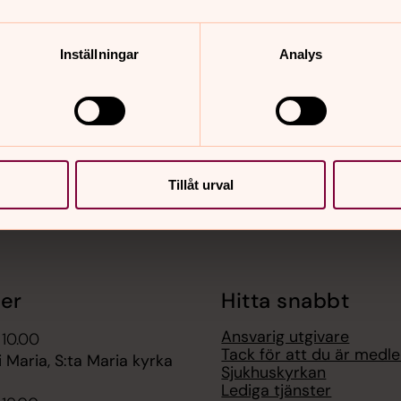
Inställningar
Analys
nnehåll?
Tillåt urval
er
Hitta snabbt
Ansvarig utgivare
 10.00
Tack för att du är medl
Maria, S:ta Maria kyrka
Sjukhuskyrkan
Lediga tjänster