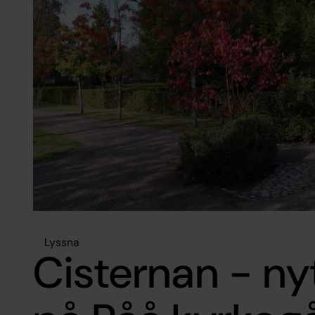
Lyssna
Cisternan - ny