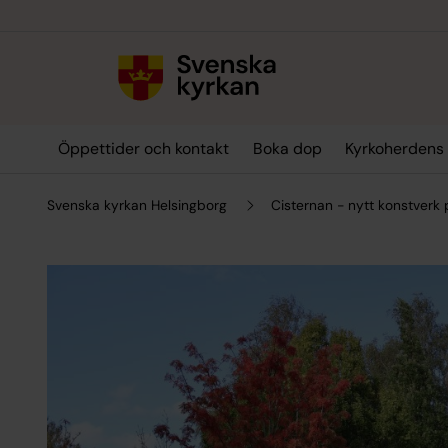
Till innehållet
Till undermeny
Öppettider och kontakt
Boka dop
Kyrkoherdens
Svenska kyrkan Helsingborg
Cisternan - nytt konstverk