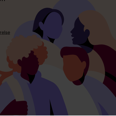
relse