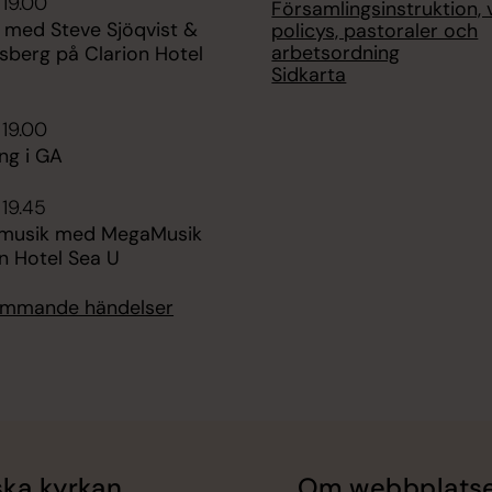
 19.00
Församlingsinstruktion, v
 med Steve Sjöqvist &
policys, pastoraler och
arbetsordning
sberg på Clarion Hotel
Sidkarta
 19.00
ng i GA
 19.45
 musik med MegaMusik
n Hotel Sea U
kommande händelser
ka kyrkan
Om webbplats