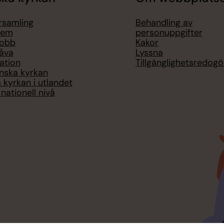
örsamling
Behandling av
lem
personuppgifter
jobb
Kakor
åva
Lyssna
ation
Tillgänglighetsredogö
nska kyrkan
 kyrkan i utlandet
nationell nivå