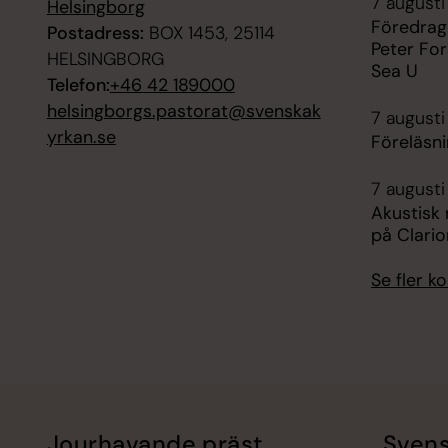
7 augusti
Helsingborg
Föredrag
Postadress:
BOX 1453, 25114
Peter For
HELSINGBORG
Sea U
Telefon:
+46 42 189000
helsingborgs.pastorat@svenskak
7 augusti
yrkan.se
Föreläsni
7 augusti
Akustisk
på Clario
Se fler 
Jourhavande präst
Svens