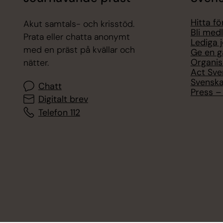
Hitta f
Akut samtals- och krisstöd.
Bli med
Prata eller chatta anonymt
Lediga 
med en präst på kvällar och
Ge en g
Organis
nätter.
Act Sve
Svenska
Chatt
Press – 
Digitalt brev
Telefon 112