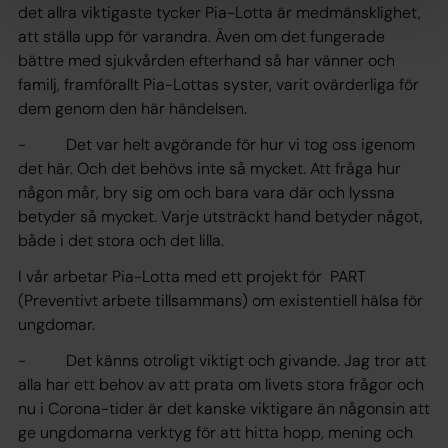
det allra viktigaste tycker Pia-Lotta är medmänsklighet,
att ställa upp för varandra. Även om det fungerade
bättre med sjukvården efterhand så har vänner och
familj, framförallt Pia-Lottas syster, varit ovärderliga för
dem genom den här händelsen.
- Det var helt avgörande för hur vi tog oss igenom
det här. Och det behövs inte så mycket. Att fråga hur
någon mår, bry sig om och bara vara där och lyssna
betyder så mycket. Varje utsträckt hand betyder något,
både i det stora och det lilla.
I vår arbetar Pia-Lotta med ett projekt för PART
(Preventivt arbete tillsammans) om existentiell hälsa för
ungdomar.
- Det känns otroligt viktigt och givande. Jag tror att
alla har ett behov av att prata om livets stora frågor och
nu i Corona-tider är det kanske viktigare än någonsin att
ge ungdomarna verktyg för att hitta hopp, mening och