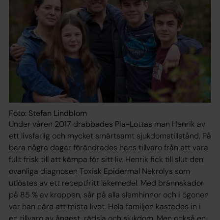
Foto: Stefan Lindblom
Under våren 2017 drabbades Pia-Lottas man Henrik av
ett livsfarlig och mycket smärtsamt sjukdomstillstånd. På
bara några dagar förändrades hans tillvaro från att vara
fullt frisk till att kämpa för sitt liv. Henrik fick till slut den
ovanliga diagnosen Toxisk Epidermal Nekrolys som
utlöstes av ett receptfritt läkemedel. Med brännskador
på 85 % av kroppen, sår på alla slemhinnor och i ögonen
var han nära att mista livet. Hela familjen kastades in i
en tillvaro av ångest, rädsla och sjukdom. Men också en