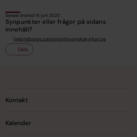
Senast ändrad 15 juni 2020
Synpunkter eller frågor på sidans
innehåll?
helsingborgs.pastorat@svenskakyrkan.se
Dela
Tillbaka till toppen
Tillbaka till innehållet
Kontakt
Kalender