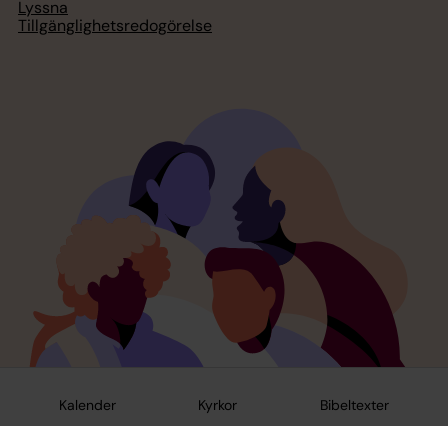
Lyssna
Tillgänglighetsredogörelse
Kalender
Kyrkor
Bibeltexter