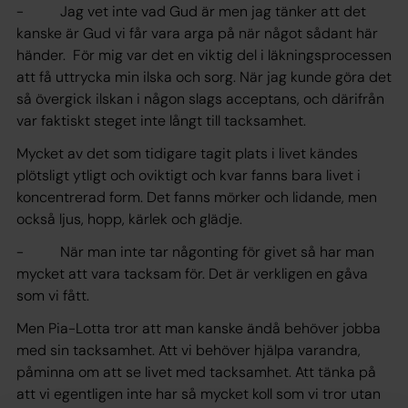
- Jag vet inte vad Gud är men jag tänker att det
kanske är Gud vi får vara arga på när något sådant här
händer. För mig var det en viktig del i läkningsprocessen
att få uttrycka min ilska och sorg. När jag kunde göra det
så övergick ilskan i någon slags acceptans, och därifrån
var faktiskt steget inte långt till tacksamhet.
Mycket av det som tidigare tagit plats i livet kändes
plötsligt ytligt och oviktigt och kvar fanns bara livet i
koncentrerad form. Det fanns mörker och lidande, men
också ljus, hopp, kärlek och glädje.
- När man inte tar någonting för givet så har man
mycket att vara tacksam för. Det är verkligen en gåva
som vi fått.
Men Pia-Lotta tror att man kanske ändå behöver jobba
med sin tacksamhet. Att vi behöver hjälpa varandra,
påminna om att se livet med tacksamhet. Att tänka på
att vi egentligen inte har så mycket koll som vi tror utan