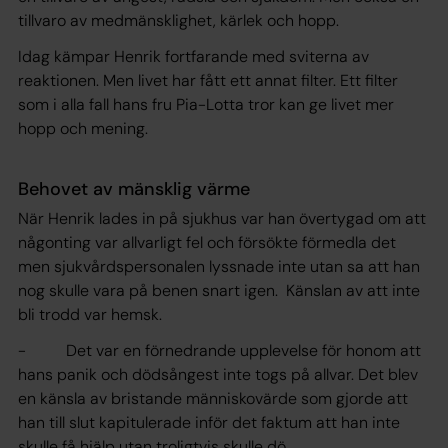
tillvaro av medmänsklighet, kärlek och hopp.
Idag kämpar Henrik fortfarande med sviterna av
reaktionen. Men livet har fått ett annat filter. Ett filter
som i alla fall hans fru Pia-Lotta tror kan ge livet mer
hopp och mening.
Behovet av mänsklig värme
När Henrik lades in på sjukhus var han övertygad om att
någonting var allvarligt fel och försökte förmedla det
men sjukvårdspersonalen lyssnade inte utan sa att han
nog skulle vara på benen snart igen. Känslan av att inte
bli trodd var hemsk.
- Det var en förnedrande upplevelse för honom att
hans panik och dödsångest inte togs på allvar. Det blev
en känsla av bristande människovärde som gjorde att
han till slut kapitulerade inför det faktum att han inte
skulle få hjälp utan troligtvis skulle dö.