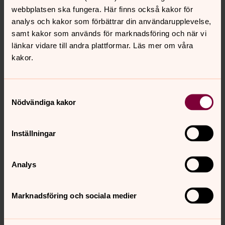
organisation. Därför tillhandahåller vi en
webbplatsen ska fungera. Här finns också kakor för
visselblåsartjänst via företaget Lantero. Här kan du
analys och kakor som förbättrar din användarupplevelse,
påtala brister anonymt.
samt kakor som används för marknadsföring och när vi
länkar vidare till andra plattformar. Läs mer om våra
kakor.
Se resultatet i kyrkovalet
Tack för att du har röstat! Ditt val gör skillnad i
människors liv. Som medlem i Svenska kyrkan möjliggör
Samtyckesval
du viktig verksamhet lokalt i Hägerstens församling.
Nödvändiga kakor
Studieresor kring volontärskap
Inställningar
Svenska kyrkan, Hägerstens församling vill öka
möjligheten till volontärarbete i församlingen. För att
Analys
hämta inspiration till detta har församlingen besökt
vänstift i Portsmouth och Dresden. Goda resor som
stärker arbetet och visionen.
Marknadsföring och sociala medier
Så här kommunicerar vi