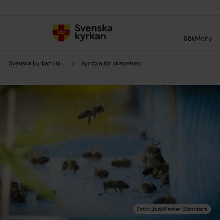
Till innehållet
Till undermeny
Sök
Meny
Svenska kyrkan Hägerstens församling
Kyrkbin för skapelsen