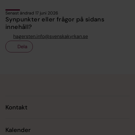
Senast ändrad 17 juni 2026
Synpunkter eller frågor på sidans
innehåll?
hagersten.info@svenskakyrkan.se
Dela
Tillbaka till toppen
Tillbaka till innehållet
Kontakt
Kalender