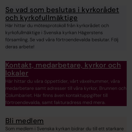
Se vad som beslutas i kyrkorådet
och kyrkofullmäktige
Här hittar du mötesprotokoll från kyrkorådet och
kyrkofullmäktige i Svenska kyrkan Hägerstens
församling. Se vad våra förtroendevalda beslutar. Följ
deras arbete!
Kontakt, medarbetare, kyrkor och
lokaler
Här hittar du våra öppettider, vårt växelnummer, våra
medarbetare samt adresser till våra kyrkor, Brunnen och
Columbariet. Här finns även kontaktuppgifter till
förtroendevalda, samt fakturadress med mera.
Bli medlem
Som medlem i Svenska kyrkan bidrar du till ett starkare