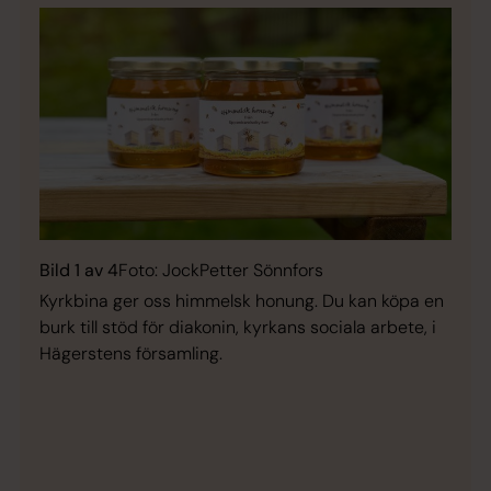
Bild 1 av 4
Foto: JockPetter Sönnfors
Kyrkbina ger oss himmelsk honung. Du kan köpa en
burk till stöd för diakonin, kyrkans sociala arbete, i
Hägerstens församling.
Bild 
Häge