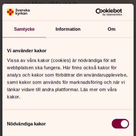
intressanta frågor utifrån en bok.
Mystik och politik – en
samtalscirkel
Samtycke
Information
Om
Välkommen till en bokcirkel där vi läser boken "Mystik
och politik – befriande kristendom" av Annika Spalde
Vi använder kakor
och Pelle Strindlund. Andlighet och politik betraktas ofta
Vissa av våra kakor (cookies) är nödvändiga för att
som två skilda sfärer. Behöver det vara så? Vi träffas sex
webbplatsen ska fungera. Här finns också kakor för
torsdagar, varannan vecka.
analys och kakor som förbättrar din användarupplevelse,
samt kakor som används för marknadsföring och när vi
Bibliodrama – improviserade
länkar vidare till andra plattformar. Läs mer om våra
dramaspel
kakor.
Improviserade dramaspel i grupp under ledning av
dramaregissör Kerstin Jurdell. Vi utforskar utmanande
Samtyckesval
bibelberättelser och vad de betyder idag. Ingen
Nödvändiga kakor
anmälan eller förkunskaper behövs.