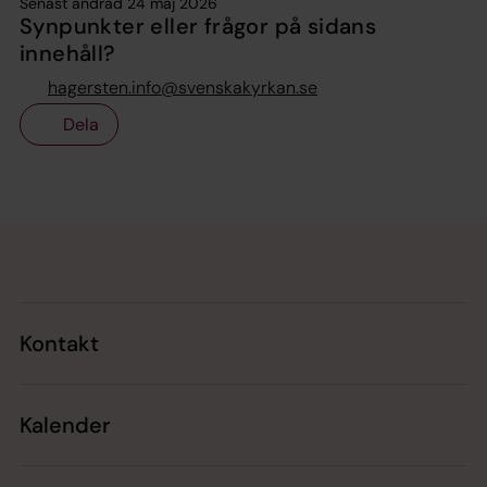
Senast ändrad 24 maj 2026
Synpunkter eller frågor på sidans
innehåll?
hagersten.info@svenskakyrkan.se
Dela
Tillbaka till toppen
Tillbaka till innehållet
Kontakt
Kalender