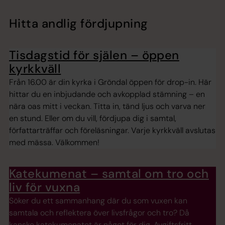
Hitta andlig fördjupning
Tisdagstid för själen – öppen
kyrkkväll
Från 16.00 är din kyrka i Gröndal öppen för drop-in. Här
hittar du en inbjudande och avkopplad stämning – en
nära oas mitt i veckan. Titta in, tänd ljus och varva ner
en stund. Eller om du vill, fördjupa dig i samtal,
författarträffar och föreläsningar. Varje kyrkkväll avslutas
med mässa. Välkommen!
Katekumenat – samtal om tro och
liv för vuxna
Söker du ett sammanhang där du som vuxen kan
samtala och reflektera över livsfrågor och tro? Då
kanske katekumenatet är något för dig. Avgiftsfritt.