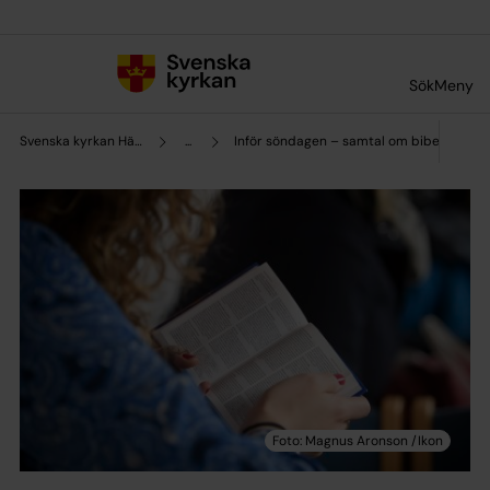
Till innehållet
Till undermeny
Sök
Meny
Svenska kyrkan Hägerstens församling
...
Inför söndagen – samtal om bibeltexter