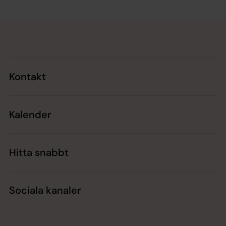
Tillbaka till toppen
Tillbaka till innehållet
Kontakt
Kalender
Hitta snabbt
Sociala kanaler