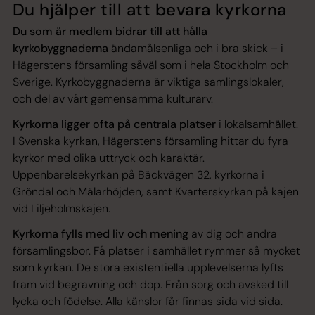
Du hjälper till att bevara kyrkorna
Du som är medlem bidrar till att hålla
kyrkobyggnaderna
ändamålsenliga och i bra skick – i
Hägerstens församling såväl som i hela Stockholm och
Sverige. Kyrkobyggnaderna är viktiga samlingslokaler,
och del av vårt gemensamma kulturarv.
Kyrkorna ligger ofta på centrala platser
i lokalsamhället.
I Svenska kyrkan, Hägerstens församling hittar du fyra
kyrkor med olika uttryck och karaktär.
Uppenbarelsekyrkan på Bäckvägen 32, kyrkorna i
Gröndal och Mälarhöjden, samt Kvarterskyrkan på kajen
vid Liljeholmskajen.
Kyrkorna fylls med liv och mening
av dig och andra
församlingsbor. Få platser i samhället rymmer så mycket
som kyrkan. De stora existentiella upplevelserna lyfts
fram vid begravning och dop. Från sorg och avsked till
lycka och födelse. Alla känslor får finnas sida vid sida.