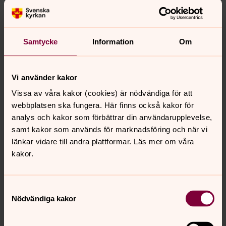
Samtycke
Information
Om
Vi använder kakor
Vissa av våra kakor (cookies) är nödvändiga för att
webbplatsen ska fungera. Här finns också kakor för
Foto: Kata Palasi /Ikon
analys och kakor som förbättrar din användarupplevelse,
samt kakor som används för marknadsföring och när vi
Tillsammans arbetar vi för
länkar vidare till andra plattformar. Läs mer om våra
människor över hela världen
kakor.
Som medlem i Svenska kyrkan
bidrar du till att att
människor får det bättre runt om i världen.
Samtyckesval
Nödvändiga kakor
Act Svenska kyrkan
är Svenska kyrkans internationella
bistånds- och utvecklingsverksamhet. Tillsammans med
kyrkor, organisationer och tusentals frivilliga arbetar Act