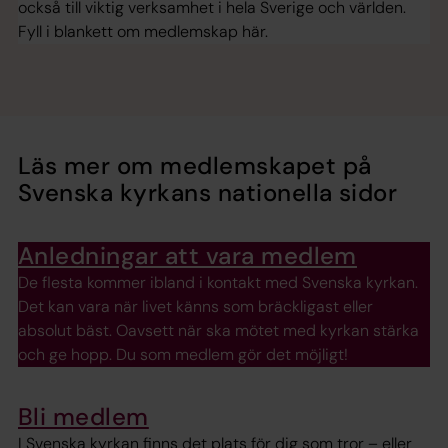
också till viktig verksamhet i hela Sverige och världen.
Fyll i blankett om medlemskap här.
Läs mer om medlemskapet på
Svenska kyrkans nationella sidor
Anledningar att vara medlem
De flesta kommer ibland i kontakt med Svenska kyrkan.
Det kan vara när livet känns som bräckligast eller
absolut bäst. Oavsett när ska mötet med kyrkan stärka
och ge hopp. Du som medlem gör det möjligt!
Bli medlem
I Svenska kyrkan finns det plats för dig som tror – eller