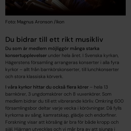
Foto: Magnus Aronson /Ikon
Du bidrar till ett rikt musikliv
Du som är medlem möjliggör många starka
konsertupplevelser
under hela året. I Svenska kyrkan,
Hägerstens församling arrangeras konserter i alla fyra
kyrkor – allt från barnkörskonserter, till lunchkonserter
och stora klassiska körverk.
I våra kyrkor hittar du också flera körer
– hela 13
barnkörer, 3 ungdomskörer och 8 vuxenkörer. Som
medlem bidrar du till ett vibrerande körliv. Omkring 600
församlingsbor deltar varje vecka i körövningar. Då fylls
kyrkorna av sång, kamratskap, glädje och endorfiner.
Forskning visar att körsång är bra för både kropp och
själ. Hjärnan utvecklas och vi mår bra av att sjunga i