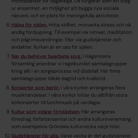
mötesplatser för daglediga. De fungerar som ett steg
ur ensamhet, en möjlighet att bygga nya sociala
nätverk, och en plats för meningsfulla aktiviteter.
Hälsa för själen.
Hitta stillhet, motverka stress och nå
andlig fördjupning. Till exempel via retreat, meditation
och pilgrimsvandringar. Eller via gudstjänster och
andakter. Kyrkan är en oas för själen.
När du behöver bearbeta sorg.
I Hägerstens
församling anordnar vi regelbundet samtalsgrupper
kring allt i en sorgeprocess vid dödsfall. Här finns
samtalsgrupper både dagtid och kvällstid.
Konserter som berör.
I våra kyrkor arrangeras flera
musikhändelser. I våra kyrkor hittar du alltifrån stora
körkonserter till lunchmusik på vardagar.
Kultur som vidgar förståelsen.
Här arrangeras
föredrag, författarsamtal och andra kulturevenemang,
som exempelvis Gröndals kulturvecka varje höst.
Gudstjänster för alla.
Varje vecka är det gudstjänster