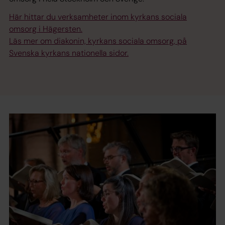
Här hittar du verksamheter inom kyrkans sociala
omsorg i Hägersten.
Läs mer om diakonin, kyrkans sociala omsorg, på
Svenska kyrkans nationella sidor.