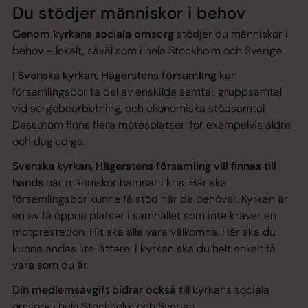
Du stödjer människor i behov
Genom kyrkans sociala omsorg
stödjer du människor i
behov – lokalt, såväl som i hela Stockholm och Sverige.
I Svenska kyrkan, Hägerstens församling
kan
församlingsbor ta del av enskilda samtal, gruppsamtal
vid sorgebearbetning, och ekonomiska stödsamtal.
Dessutom finns flera mötesplatser, för exempelvis äldre
och daglediga.
Svenska kyrkan, Hägerstens församling vill finnas till
hands
när människor hamnar i kris. Här ska
församlingsbor kunna få stöd när de behöver. Kyrkan är
en av få öppna platser i samhället som inte kräver en
motprestation. Hit ska alla vara välkomna. Här ska du
kunna andas lite lättare. I kyrkan ska du helt enkelt få
vara som du är.
Din medlemsavgift bidrar också
till kyrkans sociala
omsorg i hela Stockholm och Sverige.