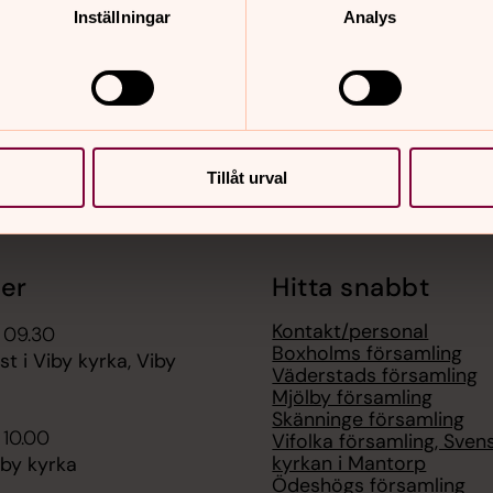
Inställningar
Analys
Tillåt urval
er
Hitta snabbt
Kontakt/personal
 09.30
Boxholms församling
st i Viby kyrka, Viby
Väderstads församling
Mjölby församling
Skänninge församling
 10.00
Vifolka församling, Sven
kyrkan i Mantorp
iby kyrka
Ödeshögs församling