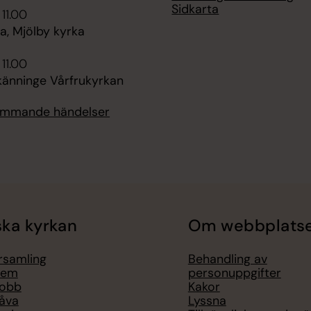
Sidkarta
 11.00
, Mjölby kyrka
 11.00
känninge Vårfrukyrkan
kommande händelser
ka kyrkan
Om webbplats
örsamling
Behandling av
lem
personuppgifter
jobb
Kakor
åva
Lyssna