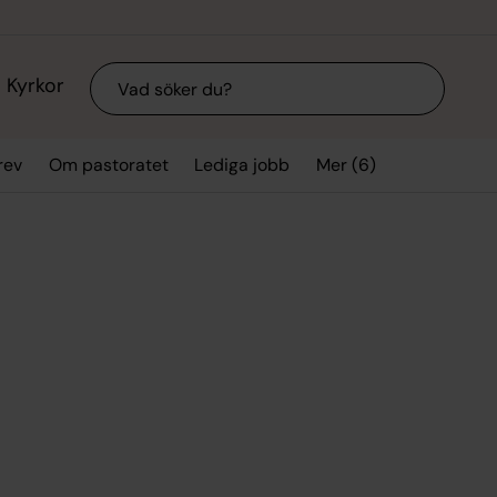
Sök
Kyrkor
Mer (6)
rev
Om pastoratet
Lediga jobb