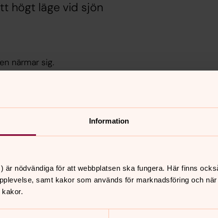
t högt läge vid sjön
en närmar sig.
Malexander ky
ppbyggdes 1929 efter en
Gå en rundtur och läs me
Information
uidning nedan
) är nödvändiga för att webbplatsen ska fungera. Här finns ocks
pplevelse, samt kakor som används för marknadsföring och när vi
 kakor.
nnehåll?