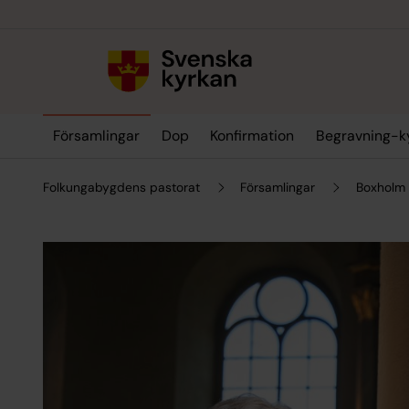
Till innehållet
Till undermeny
Församlingar
Dop
Konfirmation
Begravning-k
Folkungabygdens pastorat
Församlingar
Boxholm