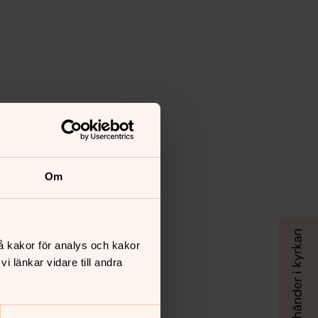
rkogård
r om kyrkogården nedan
Om
å kakor för analys och kakor
 länkar vidare till andra