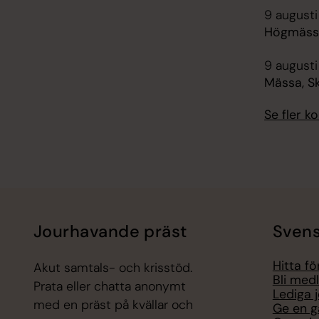
9 augusti
Högmässa
9 augusti
Mässa, S
Se fler 
Jourhavande präst
Svens
Hitta f
Akut samtals- och krisstöd.
Bli med
Prata eller chatta anonymt
Lediga 
med en präst på kvällar och
Ge en g