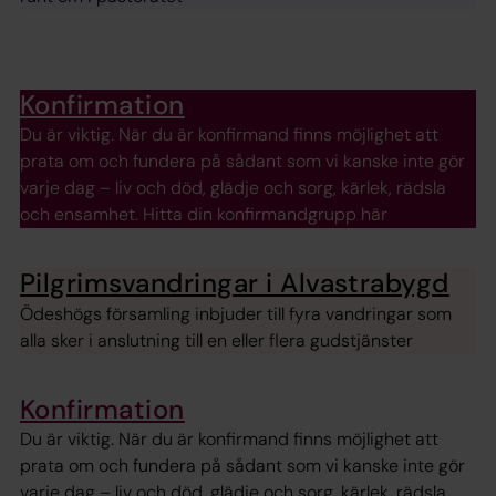
Konfirmation
Du är viktig. När du är konfirmand finns möjlighet att
prata om och fundera på sådant som vi kanske inte gör
varje dag – liv och död, glädje och sorg, kärlek, rädsla
och ensamhet. Hitta din konfirmandgrupp här
Pilgrimsvandringar i Alvastrabygd
Ödeshögs församling inbjuder till fyra vandringar som
alla sker i anslutning till en eller flera gudstjänster
Konfirmation
Du är viktig. När du är konfirmand finns möjlighet att
prata om och fundera på sådant som vi kanske inte gör
varje dag – liv och död, glädje och sorg, kärlek, rädsla