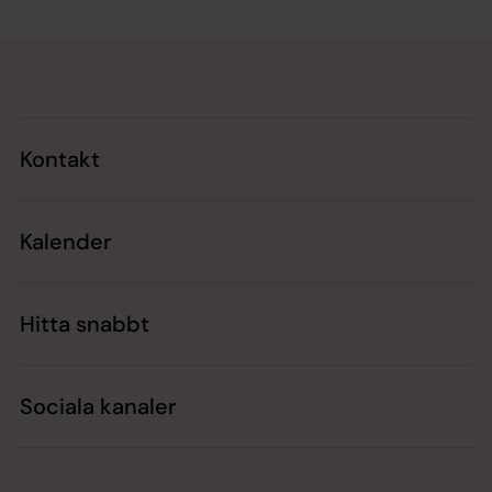
Tillbaka till toppen
Tillbaka till innehållet
Kontakt
Kalender
Hitta snabbt
Sociala kanaler