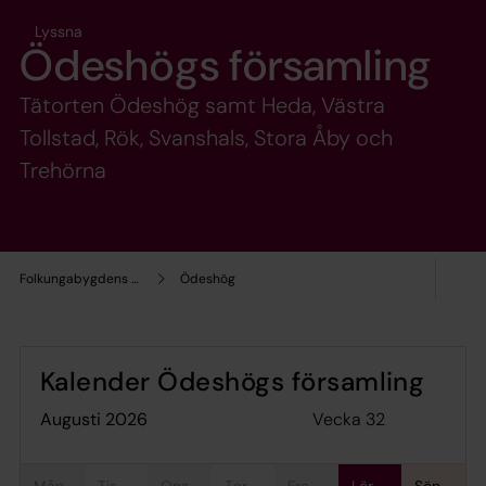
Lyssna
Ödeshögs församling
Tätorten Ödeshög samt Heda, Västra
Tollstad, Rök, Svanshals, Stora Åby och
Trehörna
Folkungabygdens pastorat
Ödeshög
Kalender Ödeshögs församling
Vecka 32
augusti 2026
mån
tis
ons
tor
fre
lör
sön