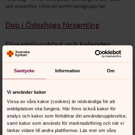
och ensamhet. Hitta din konfirmandgrupp här
Dop i Ödeshögs församling
Församlingsblad och kalender
Ödeshög
Kyrkor Ödeshög
Samtycke
Information
Om
Här finns beskrivning av kyrkorna i församlingen, du kan
gå en virtuell vandring och få en guidning av kyrkan och
Vi använder kakor
dess historia.
Vissa av våra kakor (cookies) är nödvändiga för att
webbplatsen ska fungera. Här finns också kakor för
Körer och musik
analys och kakor som förbättrar din användarupplevelse,
Kom och sjung med oss i kyrkans körer!
samt kakor som används för marknadsföring och när vi
länkar vidare till andra plattformar. Läs mer om våra