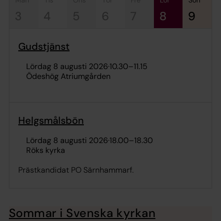
3
4
5
6
7
8
9
Gudstjänst
lördag 8 augusti 2026
·
10.30
–
11.15
Ödeshög Atriumgården
Helgsmålsbön
lördag 8 augusti 2026
·
18.00
–
18.30
Röks kyrka
Prästkandidat PO Särnhammarf.
Sommar i Svenska kyrkan