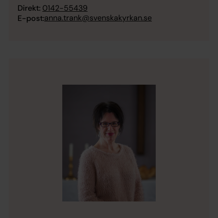
Direkt:
0142-55439
anna.trank@svenskakyrkan.se
E-post: