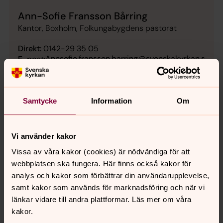
Ann-Sofie Fransson Bårring
Kantor, Boxholm, Folkungabygdens pastorat
Direkt:
0142-29 35 05
Annsofie.fransson.barring@svenskakyrkan.s
E-post:
e
Samtycke
Information
Om
Ungdomsgruppen i Boxholm
Ungdomsgruppen är för dig som är 14+ år och vill dela
Vi använder kakor
gemenskap med andra ungdomar.
Vissa av våra kakor (cookies) är nödvändiga för att
webbplatsen ska fungera. Här finns också kakor för
Sjunga i kör? Välkommen till
analys och kakor som förbättrar din användarupplevelse,
Boxholm
samt kakor som används för marknadsföring och när vi
Vill du vara med i en kör, då har du flera körer att välja
länkar vidare till andra plattformar. Läs mer om våra
mellan runt om i Boxholm.
kakor.