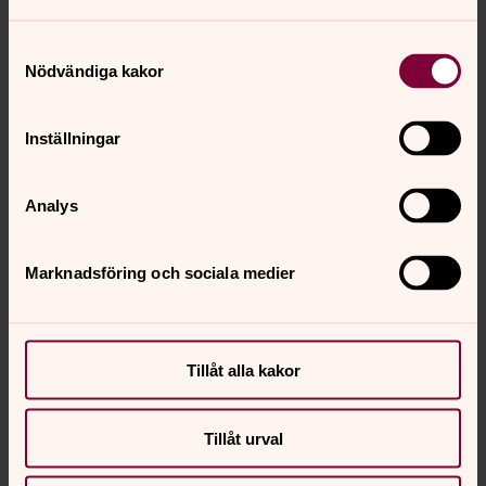
Samtyckesval
Nödvändiga kakor
Inställningar
Analys
Marknadsföring och sociala medier
Tillåt alla kakor
Anna Tränk
Tillåt urval
Pedagog, Boxholm, Folkungabygdens pastorat