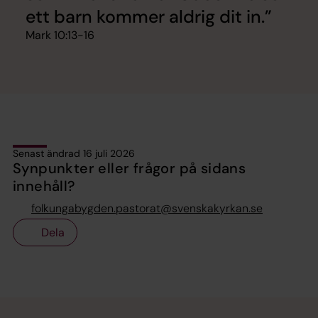
ett barn kom­mer ald­rig dit in.
Mark 10:13-16
Senast ändrad 16 juli 2026
Synpunkter eller frågor på sidans
innehåll?
folkungabygden.pastorat@svenskakyrkan.se
Dela
Tillbaka till toppen
Tillbaka till innehållet