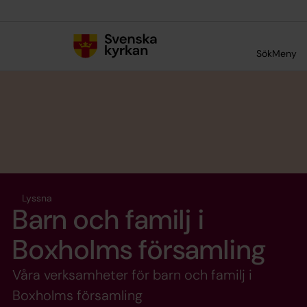
Till innehållet
Till undermeny
Sök
Meny
Lyssna
Barn och familj i
Boxholms församling
Våra verksamheter för barn och familj i
Boxholms församling