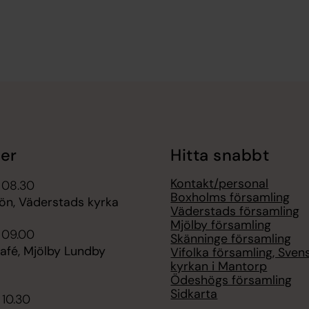
er
Hitta snabbt
Kontakt/personal
 08.30
Boxholms församling
n, Väderstads kyrka
Väderstads församling
Mjölby församling
 09.00
Skänninge församling
afé, Mjölby Lundby
Vifolka församling, Sven
kyrkan i Mantorp
Ödeshögs församling
Sidkarta
 10.30