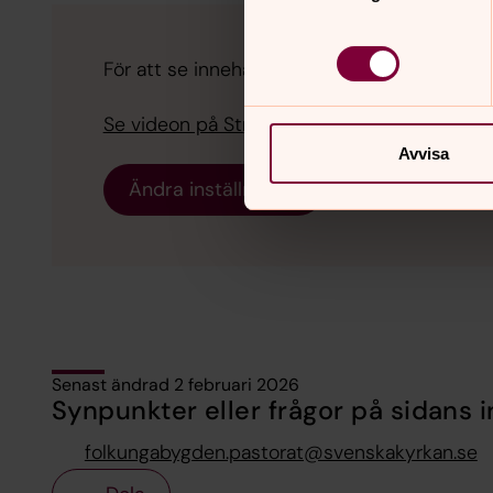
För att se innehållet behöver du acceptera ka
Se videon på Streamio i stället.
Avvisa
Ändra inställningar
Senast ändrad 2 februari 2026
Synpunkter eller frågor på sidans i
folkungabygden.pastorat@svenskakyrkan.se