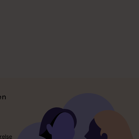
en
relse