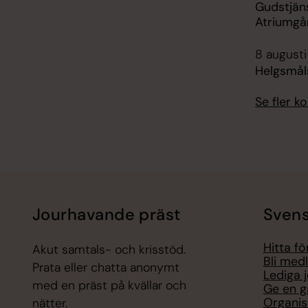
Gudstjän
Atriumgå
8 augusti
Helgsmål
Se fler 
Jourhavande präst
Svens
Hitta f
Akut samtals- och krisstöd.
Bli med
Prata eller chatta anonymt
Lediga 
med en präst på kvällar och
Ge en g
Organis
nätter.