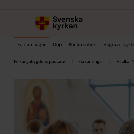
Till innehållet
Till undermeny
Församlingar
Dop
Konfirmation
Begravning-k
Folkungabygdens pastorat
Församlingar
Vifolka,