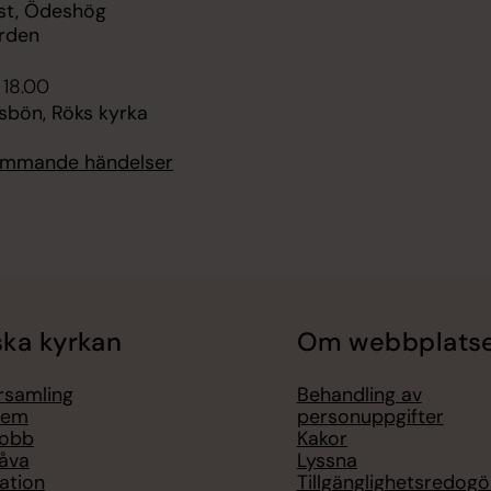
st, Ödeshög
rden
 18.00
sbön, Röks kyrka
kommande händelser
ka kyrkan
Om webbplats
örsamling
Behandling av
lem
personuppgifter
jobb
Kakor
åva
Lyssna
ation
Tillgänglighetsredogö