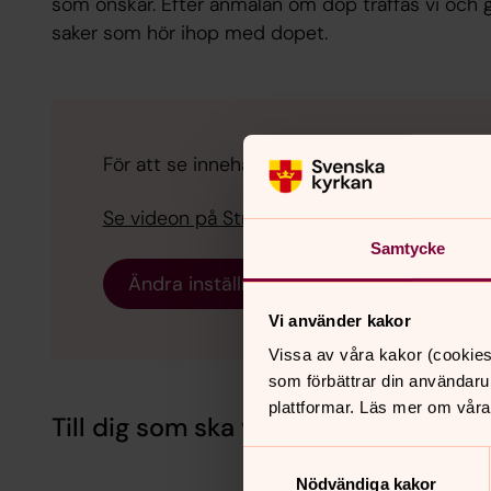
som önskar. Efter anmälan om dop träffas vi och 
saker som hör ihop med dopet.
För att se innehållet behöver du acceptera ka
Se videon på Streamio i stället.
Samtycke
Ändra inställningar
Vi använder kakor
Vissa av våra kakor (cookies
som förbättrar din användaru
plattformar. Läs mer om våra
Till dig som ska vara fadder
Samtyckesval
Nödvändiga kakor