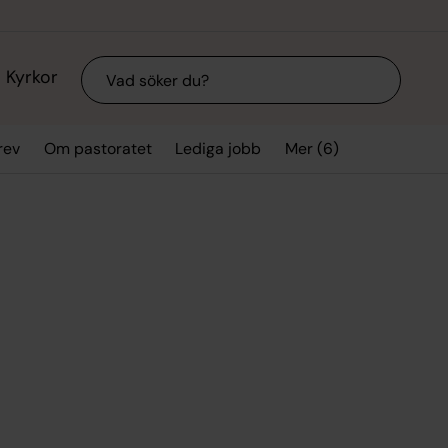
Sök
Kyrkor
Mer (6)
rev
Om pastoratet
Lediga jobb