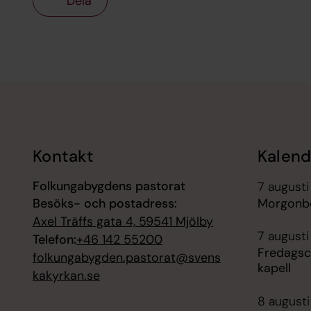
Dela
Tillbaka till toppen
Tillbaka till innehållet
Kontakt
Kalend
Folkungabygdens pastorat
7 augusti
Besöks- och postadress:
Morgonbö
Axel Träffs gata 4, 59541 Mjölby
7 augusti
Telefon:
+46 142 55200
Fredagsc
folkungabygden.pastorat@svens
kapell
kakyrkan.se
8 augusti