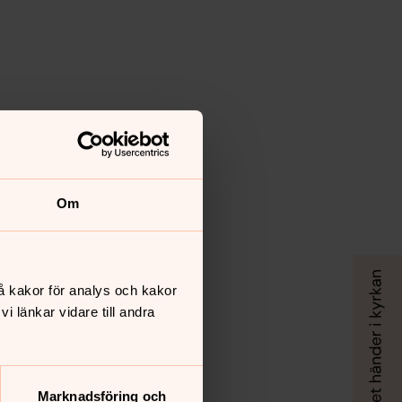
Om
å kakor för analys och kakor
 länkar vidare till andra
Marknadsföring och