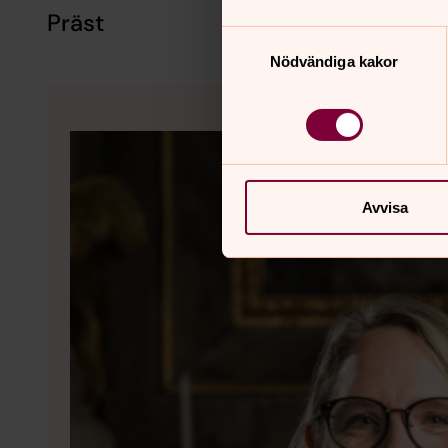
Präst
Samtyckesval
Nödvändiga kakor
Avvisa