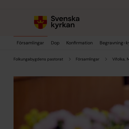
Till innehållet
Till undermeny
Församlingar
Dop
Konfirmation
Begravning-k
Folkungabygdens pastorat
Församlingar
Vifolka,