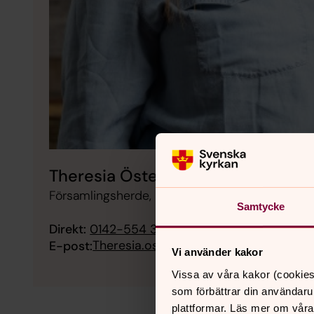
Theresia Österlund
Församlingsherde, Präst, Östra Tollstad, Vifol
Samtycke
Direkt:
0142-554 31
Theresia.osterlund@svenskakyrkan.se
E-post:
Vi använder kakor
Vissa av våra kakor (cookies
som förbättrar din användaru
plattformar. Läs mer om våra