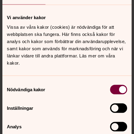
Vi använder kakor
Vissa av våra kakor (cookies) är nödvändiga för att
webbplatsen ska fungera. Här finns också kakor för
Maria Löfberg
analys och kakor som förbättrar din användarupplevelse,
Organist, Falkenbergs pastorat
samt kakor som används för marknadsföring och när vi
länkar vidare till andra plattformar. Läs mer om våra
Direkt:
0346-371 41
SMS:
0724-65 32 35
kakor.
maria.lofberg@svenskakyrkan.se
E-post:
Mer om Maria Löfberg
Samtyckesval
Organist i Falkenbergs församling
Nödvändiga kakor
Inställningar
Ung i Falkenberg & Skrea
Analys
Välkommen till någon av alla grupper för dig i åk 6 i