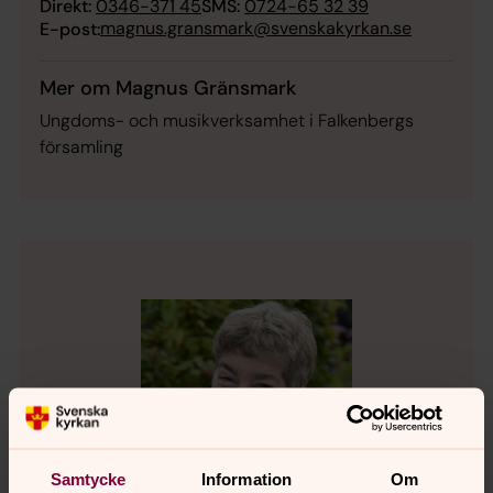
Direkt:
0346-371 45
SMS:
0724-65 32 39
magnus.gransmark@svenskakyrkan.se
E-post:
Mer om Magnus Gränsmark
Ungdoms- och musikverksamhet i Falkenbergs
församling
Samtycke
Information
Om