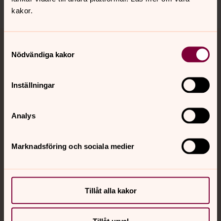
kakor.
Samtyckesval
Jourhavande präst
Nödvändiga kakor
Akut samtals- och krisstöd. Prata eller chatta anonymt
med en präst på kvällar och nätter.
Inställningar
Chatt
Analys
Digitalt brev
Telefon 112
Marknadsföring och sociala medier
Svenska kyrkan
Tillåt alla kakor
Hitta församling