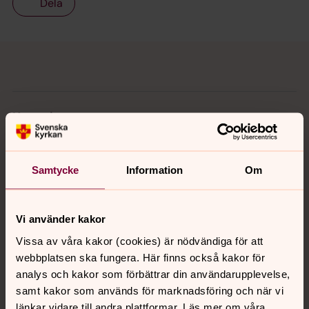
Dela
Tillbaka till toppen
Tillbaka till innehållet
Kontakt
Kalender
Samtycke
Information
Om
Hitta snabbt
Vi använder kakor
Vissa av våra kakor (cookies) är nödvändiga för att
webbplatsen ska fungera. Här finns också kakor för
Sociala kanaler
analys och kakor som förbättrar din användarupplevelse,
samt kakor som används för marknadsföring och när vi
länkar vidare till andra plattformar. Läs mer om våra