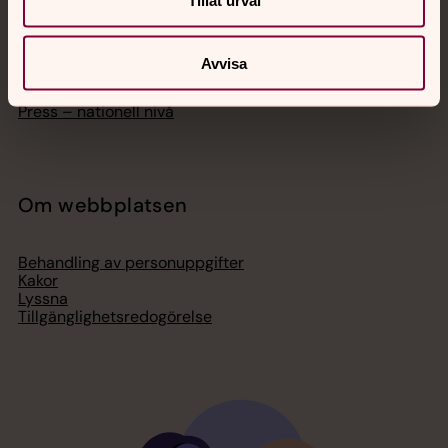
Tillåt urval
Bli medlem
Lediga jobb
Ge en gåva
Organisation
Avvisa
Act Svenska kyrkan
Svenska kyrkan i utlandet
Press – nationell nivå
Om webbplatsen
Behandling av personuppgifter
Kakor
Lyssna
Tillgänglighetsredogörelse