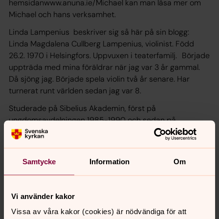
hemsidanwww.anuna.ie/Michael kan man läsa mer om
Michael och hans verksamhet.
Linda Lampenius beskriver sig så här på sin blogg:
Linda Magdalena Cullberg Lampenius, violinist. Född
26.2. 1970 i Helsingfors. Uppvuxen i teaterfamilj. Började
uppträda med mina föräldrar när jag var 3 år gammal.
Då sjöng jag. Började spela violin två år senare. Har
turnerat runt världen sedan jag var 8.
Studerade på Sibelius Akademin, först på
ungdomsavdelningen 1985-1990 och sedan på
högskolan 1990-1997.
Jag har jobbat som konsertmästare i två olika orkestrar
och spelat som solist med flera orkestrar. Jag har bott i
Samtycke
Information
Om
USA, England och Sverige sedan 1997.
Har gett ut 4 skivor. En pop-, en klassisk-, en folk- och
Vi använder kakor
en julskiva. Den senaste "Angels" kom precis ut inför julen
Vissa av våra kakor (cookies) är nödvändiga för att
2010.