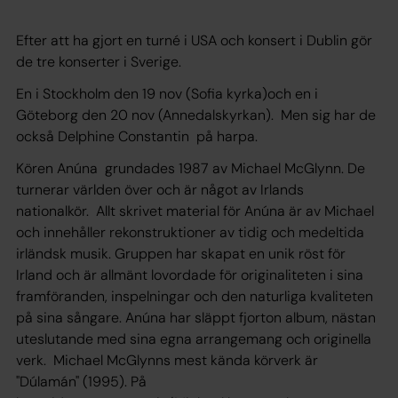
Efter att ha gjort en turné i USA och konsert i Dublin gör
de tre konserter i Sverige.
En i Stockholm den 19 nov (Sofia kyrka)och en i
Göteborg den 20 nov (Annedalskyrkan). Men sig har de
också Delphine Constantin på harpa.
Kören Anúna grundades 1987 av Michael McGlynn. De
turnerar världen över och är något av Irlands
nationalkör. Allt skrivet material för Anúna är av Michael
och innehåller rekonstruktioner av tidig och medeltida
irländsk musik. Gruppen har skapat en unik röst för
Irland och är allmänt lovordade för originaliteten i sina
framföranden, inspelningar och den naturliga kvaliteten
på sina sångare. Anúna har släppt fjorton album, nästan
uteslutande med sina egna arrangemang och originella
verk. Michael McGlynns mest kända körverk är
"Dúlamán" (1995). På