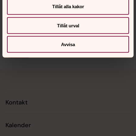
Tillåt alla kakor
Tillåt urval
Avvisa
Dela
Tillbaka till toppen
Tillbaka till innehållet
Kontakt
Kalender