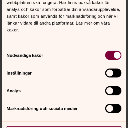
webbplatsen ska fungera. Här finns också kakor för
Har spelat solopartiet i Lord Andrew Lloyd Webbers
analys och kakor som förbättrar din användarupplevelse,
musikaliska verk "Metal Philharmonic" i London.
samt kakor som används för marknadsföring och när vi
länkar vidare till andra plattformar. Läs mer om våra
Har varit modell för Lacroix-klockorna i England och för
kakor.
Björn Borg. Har medverkat och spelat i Baywatch och
Fame La. Har tävlat i Let's Dance i Sverige. Har tävlat i
rally etc.
Samtyckesval
Fransyskan Delphine Constantin är harpist i Norrköpings
Nödvändiga kakor
symfoniorkester. Hon fick tjänsten i stor konkurans, 33
sökande från olika håll i världen kallades att provspela.
Inställningar
Analys
Marknadsföring och sociala medier