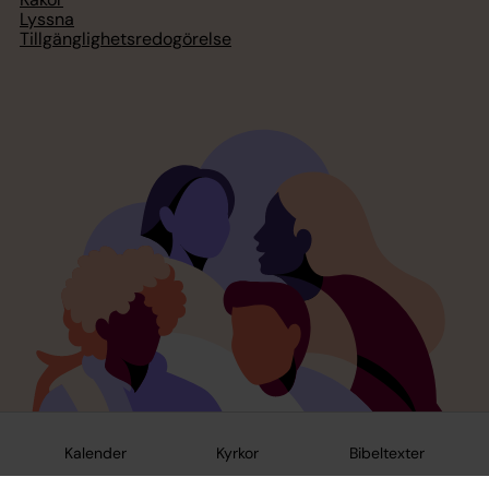
Lyssna
Tillgänglighetsredogörelse
Kalender
Kyrkor
Bibeltexter