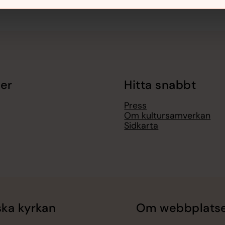
er
Hitta snabbt
Press
Om kultursamverkan
Sidkarta
ka kyrkan
Om webbplats