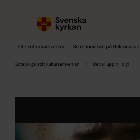
Till innehållet
Till undermeny
Om kultursamverkan
Se människan på Bokmässan
Göteborgs stift kultursamverkan
Det är upp till dig!