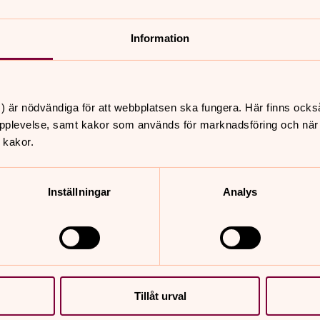
dig!
 Bildt av Maj Wechselmann
Information
) är nödvändiga för att webbplatsen ska fungera. Här finns ocks
pplevelse, samt kakor som används för marknadsföring och när vi
 kakor.
Inställningar
Analys
Tillåt urval