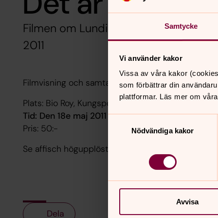
Det är upp till 
Filmen om Lundin Petroleum och Carl
Samtycke
2011
Vi använder kakor
Vissa av våra kakor (cookies
Filmvisning och samtal med Maj Wechselmann
som förbättrar din användaru
plattformar. Läs mer om våra
Plats: Bio Roy, Kungsportsavenyn 45.
Tid: Den 18e maj 2011 kl. 18:00 till 20:45.
Samtyckesval
Pris: 50:-
Nödvändiga kakor
Se affisch högupplöst
här
.
Avvisa
Dela