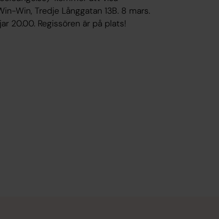
n-Win, Tredje Långgatan 13B. 8 mars.
ar 20.00. Regissören är på plats!