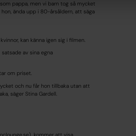
g som pappa, men vi barn tog så mycket
te hon, ända upp i 80-årsåldern, att säga
vinnor, kan känna igen sig i filmen.
m satsade av sina egna
tar om priset.
ycket och nu får hon tillbaka utan att
aka, säger Stina Gardell.
doclounge.se) kommer att visa