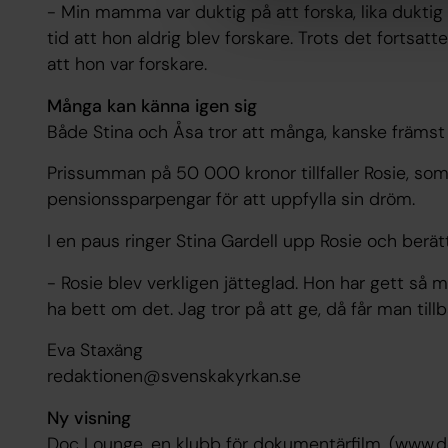
- Min mamma var duktig på att forska, lika dukti
tid att hon aldrig blev forskare. Trots det fortsat
att hon var forskare.
Många kan känna igen sig
Både Stina och Åsa tror att många, kanske främst k
Prissumman på 50 000 kronor tillfaller Rosie, so
pensionssparpengar för att uppfylla sin dröm.
I en paus ringer Stina Gardell upp Rosie och berät
- Rosie blev verkligen jätteglad. Hon har gett så m
ha bett om det. Jag tror på att ge, då får man tillb
Eva Staxäng
redaktionen@svenskakyrkan.se
Ny visning
Doc Lounge, en klubb för dokumentärfilm. (www.