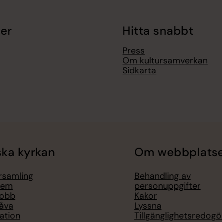
er
Hitta snabbt
Press
Om kultursamverkan
Sidkarta
ka kyrkan
Om webbplats
örsamling
Behandling av
lem
personuppgifter
jobb
Kakor
åva
Lyssna
ation
Tillgänglighetsredogö