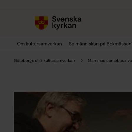
Till innehållet
Till undermeny
Om kultursamverkan
Se människan på Bokmässan
Göteborgs stift kultursamverkan
Mammas comeback va