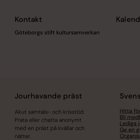
Kontakt
Kalend
Göteborgs stift kultursamverkan
Jourhavande präst
Svens
Hitta f
Akut samtals- och krisstöd.
Bli med
Prata eller chatta anonymt
Lediga 
med en präst på kvällar och
Ge en g
Organis
nätter.