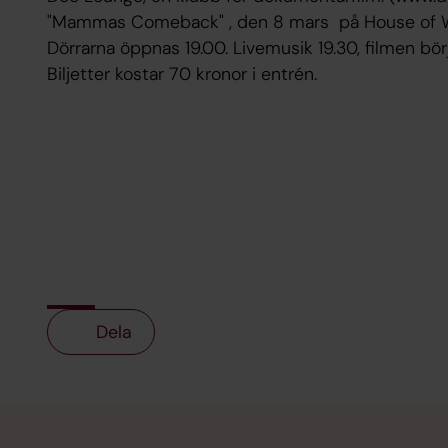
"Mammas Comeback" , den 8 mars på House of Wi
Dörrarna öppnas 19.00. Livemusik 19.30, filmen börj
Biljetter kostar 70 kronor i entrén.
Dela
Tillbaka till toppen
Tillbaka till innehållet