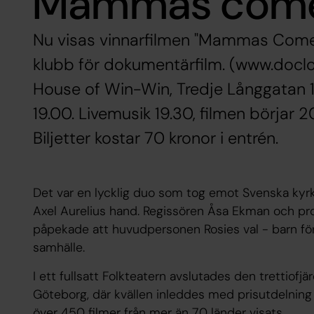
Mammas come
Nu visas vinnarfilmen "Mammas Come
klubb för dokumentärfilm. (www.docl
House of Win-Win, Tredje Långgatan 
19.00. Livemusik 19.30, filmen börjar 2
Biljetter kostar 70 kronor i entrén.
Det var en lycklig duo som tog emot Svenska kyrk
Axel Aurelius hand. Regissören Åsa Ekman och pr
påpekade att huvudpersonen Rosies val - barn före k
samhälle.
I ett fullsatt Folkteatern avslutades den trettiofjär
Göteborg, där kvällen inleddes med prisutdelning i
över 450 filmer från mer än 70 länder visats.