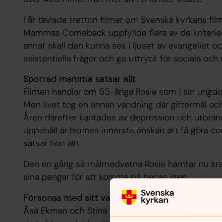
I år tävlade tretton filmer om Svenska kyrkans film
Mammas Comeback uppfyllde flera av de kriterier
annat skall den kunna ses i ljuset av evangeliet oc
existentiella frågor och ge uttryck för sociala och 
Sporrad mamma satsar allt
Filmen handlar om 55-åriga Rosie som i sin ungdo
Men livet tog en annan vändning där giftermål och
Åren därefter kantades av depression och utbrändh
uppehåll är hennes innersta önskan att få göra c
satsar hon allt.
Den en gång så målmedvetna Rosie hämtar nu kraft
sina pengar för att komma på banan igen.
Försonas med sitt val
Åsa Ekman och Stina Gardell är glada över att jur