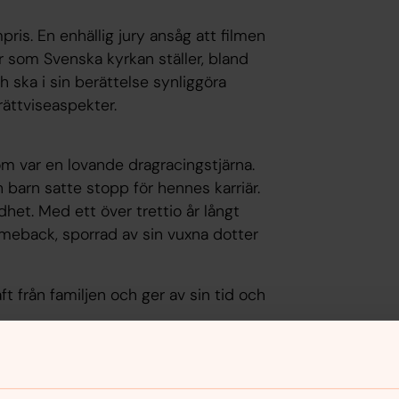
pris. En enhällig jury ansåg att filmen
 som Svenska kyrkan ställer, bland
h ska i sin berättelse synliggöra
rättviseaspekter.
m var en lovande dragracingstjärna.
 barn satte stopp för hennes karriär.
et. Med ett över trettio år långt
omeback, sporrad av sin vuxna dotter
 från familjen och ger av sin tid och
yn har sett och förstått vad det är som