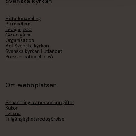
Svenska kyrkan
Hitta församling
Bli medlem
Lediga jobb
Ge en gåva
Organisation
Act Svenska kyrkan
Svenska kyrkan i utlandet
Press – nationell nivå
Om webbplatsen
Behandling av personuppgifter
Kakor
Lyssna
Tillgänglighetsredogörelse