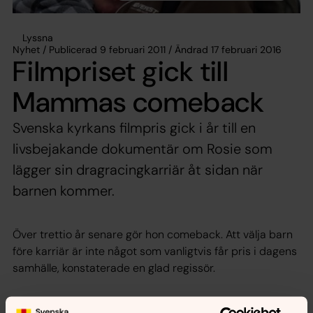
Lyssna
Nyhet / Publicerad 9 februari 2011 / Ändrad 17 februari 2016
Filmpriset gick till
Mammas comeback
Svenska kyrkans filmpris gick i år till en
livsbejakande dokumentär om Rosie som
lägger sin dragracingkarriär åt sidan när
barnen kommer.
Över trettio år senare gör hon comeback. Att välja barn
före karriär är inte något som vanligtvis får pris i dagens
samhälle, konstaterade en glad regissör.