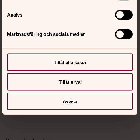
Sociala kanaler
Analys
Marknadsföring och sociala medier
Jourhavande präst
Tillåt alla kakor
Akut samtals- och krisstöd. Prata eller chatta anonymt
med en präst på kvällar och nätter.
Tillåt urval
Chatt
Avvisa
Digitalt brev
Telefon 112