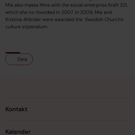
Mia also makes films with the social enterprise Kraft 321,
which she co-founded in 2007. In 2009, Mia and
Kristina Ahlinder were awarded the Swedish Church’s
culture stipendium.
Dela
Tillbaka till toppen
Tillbaka till innehållet
Kontakt
Kalender