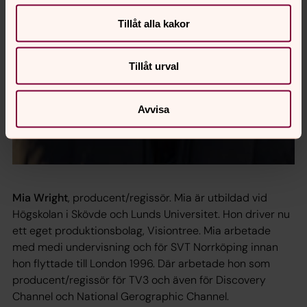
Tillåt alla kakor
Tillåt urval
Avvisa
Mia Wright
, producent/regissör. Mia är utbildad vid
Högskolan i Skövde och Lunds Universitet. Hon driver nu
ett eget produktionsbolag, Visiontree. Mia arbetade
med medi undervisning och för SVT Norrköping innan
hon flyttade till London 1996. Där arbetade hon som
producent/regissör för TV3 och även för Discovery
Channel och National Gerographic Channel.