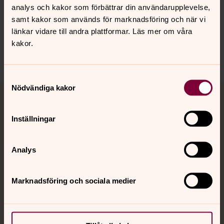
Brantingsplatsen, Götaplatsen med flera...
analys och kakor som förbättrar din användarupplevelse,
samt kakor som används för marknadsföring och när vi
länkar vidare till andra plattformar. Läs mer om våra
kakor.
Dela
Samtyckesval
Tillbaka till toppen
Tillbaka till innehållet
Nödvändiga kakor
Inställningar
Kontakt
Analys
Kalender
Marknadsföring och sociala medier
Hitta snabbt