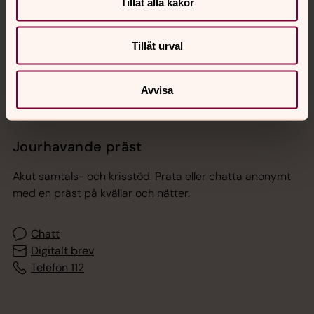
Tillåt alla kakor
Sociala kanaler
Tillåt urval
Avvisa
Jourhavande präst
Akut samtals- och krisstöd. Prata eller chatta anonymt
med en präst på kvällar och nätter.
Chatt
Digitalt brev
Telefon 112