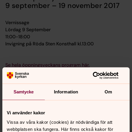
9 september – 19 november 2017
Vernissage
Lördag 9 September
11:00-18:00
Invigning på Röda Sten Konsthall kl.13:00
Se hela öppningsveckans program här.
Länk till konstbiennalens hemsida.
Samtycke
Information
Om
Biennalarenor: Röda Sten Konsthall, Göteborgs Konsthall,
Stadsbiblioteket Göteborg, Göteborg stadsmuseum,
Vi använder kakor
Myrorna, Elite Plaza Hotel, Gamlestaden-Hjällbo,
Vissa av våra kakor (cookies) är nödvändiga för att
Chalmers tekniska högskola, Masthuggskyrkan, Hjalmar
webbplatsen ska fungera. Här finns också kakor för